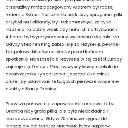
przeraźliwy mróz potęgowany wiatrem był raczej
rodem z Syberii. Nieliczni kibice, którzy spragnieni piłki
przybyli na Falklandy, byli tak zmarznięci, że tylko
nadzieja na dobry wynik trzymała ich na trybunach.
A horror był wyreżyserowany wytrawną ręką mistrza.
Gdyby Stephen King zabrał się za reżyserię, pewnie i
tak połowa kibiców uciekłaby przed końcem
spotkania. Na szczęście reżyserią w tej części Europy
zajmuje się Tomasz Piec i wszyscy kibice czekali do
ostatniej minuty spotkania i jeszcze kilka minut
dłużej, by oklaskiwać fetujących pierwsze wiosenne
punkty piłkarzy Granicy.
Pierwsza połowa nie zapowiadała końcowej fety.
Granica niby grała piłką, ale była niedokładna i
niezdecydowana. Gdy w 20 minucie sygnał do
lepszej gry dał Mariusz Machniak, który najpierw