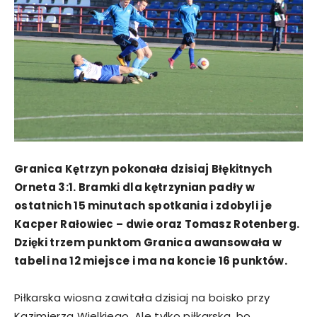
Granica Kętrzyn pokonała dzisiaj Błękitnych
Orneta 3:1. Bramki dla kętrzynian padły w
ostatnich 15 minutach spotkania i zdobyli je
Kacper Rałowiec – dwie oraz Tomasz Rotenberg.
Dzięki trzem punktom Granica awansowała w
tabeli na 12 miejsce i ma na koncie 16 punktów.
Piłkarska wiosna zawitała dzisiaj na boisko przy
Kazimierza Wielkiego. Ale tylko piłkarska, bo