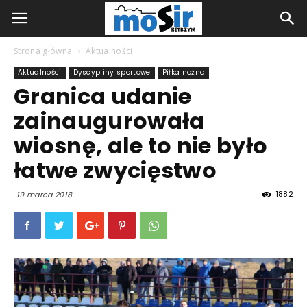
Strona główna
Aktualności
Aktualności
Dyscypliny sportowe
Piłka nożna
Granica udanie
zainaugurowała
wiosnę, ale to nie było
łatwe zwycięstwo
1882
19 marca 2018