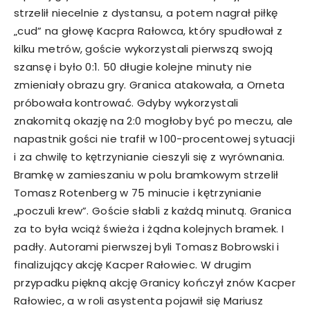
strzelił niecelnie z dystansu, a potem nagrał piłkę
„cud” na głowę Kacpra Rałowca, który spudłował z
kilku metrów, goście wykorzystali pierwszą swoją
szansę i było 0:1. 50 długie kolejne minuty nie
zmieniały obrazu gry. Granica atakowała, a Orneta
próbowała kontrować. Gdyby wykorzystali
znakomitą okazję na 2:0 mogłoby być po meczu, ale
napastnik gości nie trafił w 100-procentowej sytuacji
i za chwilę to kętrzynianie cieszyli się z wyrównania.
Bramkę w zamieszaniu w polu bramkowym strzelił
Tomasz Rotenberg w 75 minucie i kętrzynianie
„poczuli krew”. Goście słabli z każdą minutą. Granica
za to była wciąż świeża i żądna kolejnych bramek. I
padły. Autorami pierwszej byli Tomasz Bobrowski i
finalizujący akcję Kacper Rałowiec. W drugim
przypadku piękną akcję Granicy kończył znów Kacper
Rałowiec, a w roli asystenta pojawił się Mariusz