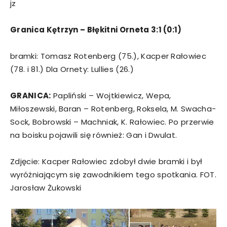
jz
Granica Kętrzyn – Błękitni Orneta 3:1 (0:1)
bramki: Tomasz Rotenberg (75.), Kacper Rałowiec
(78. i 81.) Dla Ornety: Lullies (26.)
GRANICA:
Papliński – Wojtkiewicz, Wepa,
Miłoszewski, Baran – Rotenberg, Roksela, M. Swacha-
Sock, Bobrowski – Machniak, K. Rałowiec. Po przerwie
na boisku pojawili się również: Gan i Dwulat.
Zdjęcie: Kacper Rałowiec zdobył dwie bramki i był
wyróżniającym się zawodnikiem tego spotkania. FOT.
Jarosław Żukowski