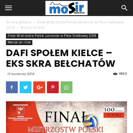
Strona główna
Finał Mistrzostw Polski Juniorów w Piłce Siatkowej
2018
Mecze on-line
Finał Mistrzostw Polski Juniorów w Piłce Siatkowej 2018
Mecze on-line
DAFI SPOŁEM KIELCE –
EKS SKRA BEŁCHATÓW
1890
13 kwietnia 2018