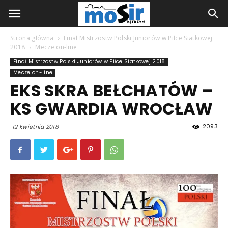
Strona główna
Finał Mistrzostw Polski Juniorów w Piłce Siatkowej
2018
Mecze on-line
Finał Mistrzostw Polski Juniorów w Piłce Siatkowej 2018
Mecze on-line
EKS SKRA BEŁCHATÓW –
KS GWARDIA WROCŁAW
2093
12 kwietnia 2018