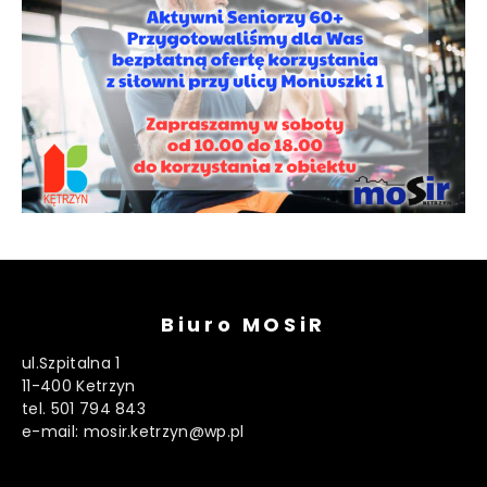
Biuro MOSiR
ul.Szpitalna 1
11-400 Ketrzyn
tel. 501 794 843
e-mail: mosir.ketrzyn@wp.pl