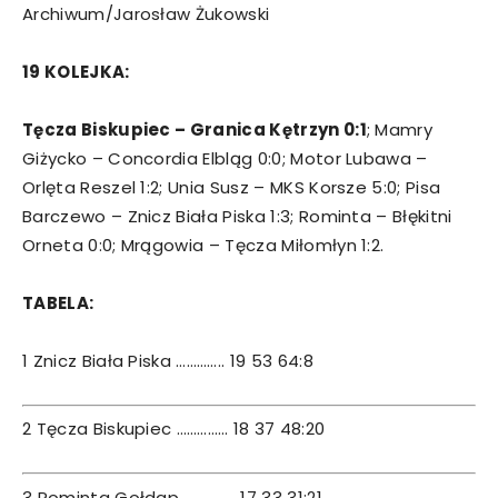
Archiwum/Jarosław Żukowski
19 KOLEJKA:
Tęcza Biskupiec – Granica Kętrzyn 0:1
; Mamry
Giżycko – Concordia Elbląg 0:0; Motor Lubawa –
Orlęta Reszel 1:2; Unia Susz – MKS Korsze 5:0; Pisa
Barczewo – Znicz Biała Piska 1:3; Rominta – Błękitni
Orneta 0:0; Mrągowia – Tęcza Miłomłyn 1:2.
TABELA:
1 Znicz Biała Piska ………….. 19 53 64:8
2 Tęcza Biskupiec …………… 18 37 48:20
3 Rominta Gołdap …………… 17 33 31:21