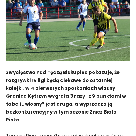
Zwycięstwo nad Tęczą Biskupiec pokazuje, że
rozgrywki IV ligi będą ciekawe do ostatniej
kolejki. W 4 pierwszych spotkaniach wiosny
Granica Kętrzyn wygrała 3 razy i z 9 punktami w
tabeli „wiosny” jest druga, a wyprzedza ją
bezkonkurencyjny w tym sezonie Znicz Biała
Piska.
Tomasz Piec, trener Granicy chwali cały zespół za