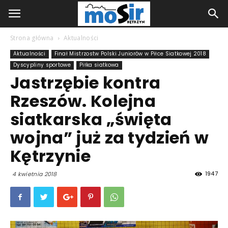
Strona główna
Aktualności
Aktualności
Finał Mistrzostw Polski Juniorów w Piłce Siatkowej 2018
Dyscypliny sportowe
Piłka siatkowa
Jastrzębie kontra
Rzeszów. Kolejna
siatkarska „święta
wojna” już za tydzień w
Kętrzynie
1947
4 kwietnia 2018