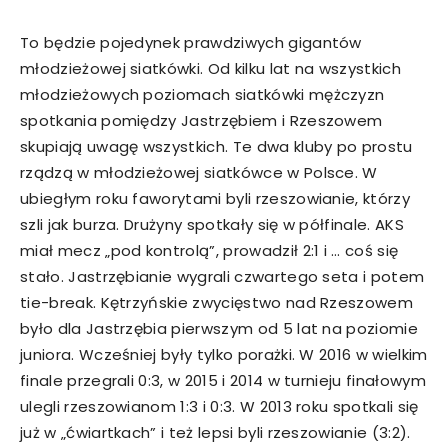
To będzie pojedynek prawdziwych gigantów
młodzieżowej siatkówki. Od kilku lat na wszystkich
młodzieżowych poziomach siatkówki mężczyzn
spotkania pomiędzy Jastrzębiem i Rzeszowem
skupiają uwagę wszystkich. Te dwa kluby po prostu
rządzą w młodzieżowej siatkówce w Polsce. W
ubiegłym roku faworytami byli rzeszowianie, którzy
szli jak burza. Drużyny spotkały się w półfinale. AKS
miał mecz „pod kontrolą”, prowadził 2:1 i … coś się
stało. Jastrzębianie wygrali czwartego seta i potem
tie-break. Kętrzyńskie zwycięstwo nad Rzeszowem
było dla Jastrzębia pierwszym od 5 lat na poziomie
juniora. Wcześniej były tylko porażki. W 2016 w wielkim
finale przegrali 0:3, w 2015 i 2014 w turnieju finałowym
ulegli rzeszowianom 1:3 i 0:3. W 2013 roku spotkali się
już w „ćwiartkach” i też lepsi byli rzeszowianie (3:2).