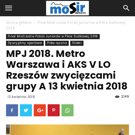
Strona główna
Finał Mistrzostw Polski Juniorów w Piłce Siatkowej
2018
Finał Mistrzostw Polski Juniorów w Piłce Siatkowej 2018
Dyscypliny sportowe
Piłka ręczna
Slider
MPJ 2018. Metro
Warszawa i AKS V LO
Rzeszów zwycięzcami
grupy A 13 kwietnia 2018
2149
13 kwietnia 2018