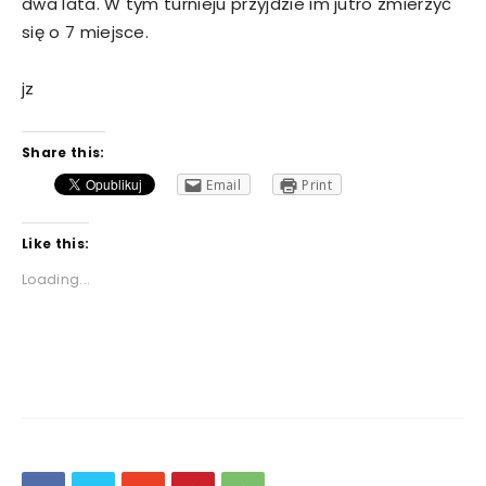
dwa lata. W tym turnieju przyjdzie im jutro zmierzyć
się o 7 miejsce.
jz
Share this:
Email
Print
Like this:
Loading...