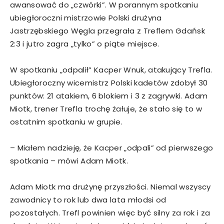
awansować do „czwórki”. W porannym spotkaniu
ubiegłoroczni mistrzowie Polski drużyna
Jastrzębskiego Węgla przegrała z Treflem Gdańsk
2:3 i jutro zagra „tylko” o piąte miejsce.
W spotkaniu „odpalił” Kacper Wnuk, atakujący Trefla.
Ubiegłoroczny wicemistrz Polski kadetów zdobył 30
punktów: 21 atakiem, 6 blokiem i 3 z zagrywki. Adam
Miotk, trener Trefla trochę żałuje, że stało się to w
ostatnim spotkaniu w grupie.
– Miałem nadzieję, że Kacper „odpali” od pierwszego
spotkania – mówi Adam Miotk.
Adam Miotk ma drużynę przyszłości. Niemal wszyscy
zawodnicy to rok lub dwa lata młodsi od
pozostałych. Trefl powinien więc być silny za rok i za