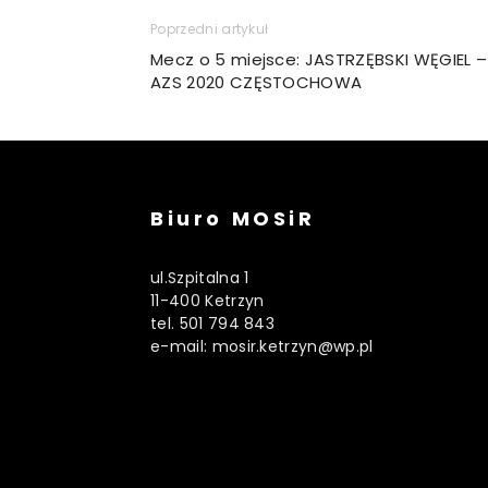
Poprzedni artykuł
Mecz o 5 miejsce: JASTRZĘBSKI WĘGIEL –
AZS 2020 CZĘSTOCHOWA
Biuro MOSiR
ul.Szpitalna 1
11-400 Ketrzyn
tel. 501 794 843
e-mail: mosir.ketrzyn@wp.pl