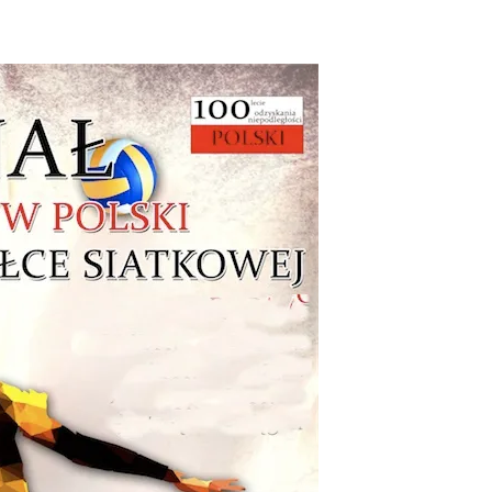
strony
MOSiR
Kętrzyn