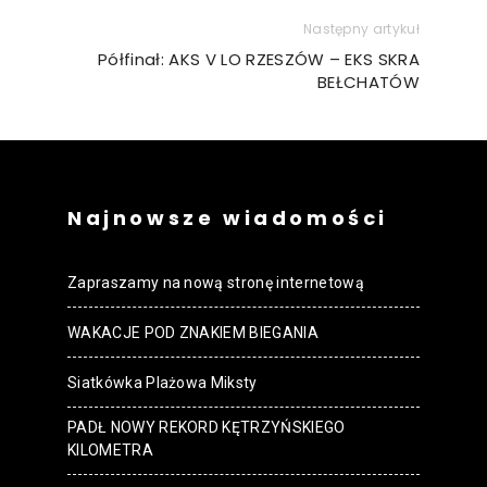
Następny artykuł
Półfinał: AKS V LO RZESZÓW – EKS SKRA
BEŁCHATÓW
Najnowsze wiadomości
Zapraszamy na nową stronę internetową
WAKACJE POD ZNAKIEM BIEGANIA
Siatkówka Plażowa Miksty
PADŁ NOWY REKORD KĘTRZYŃSKIEGO
KILOMETRA