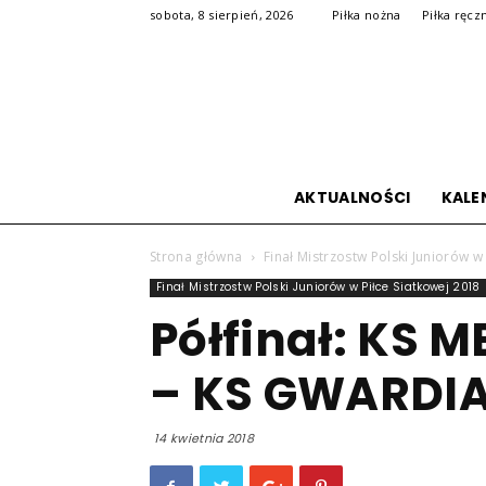
sobota, 8 sierpień, 2026
Piłka nożna
Piłka ręcz
AKTUALNOŚCI
KALE
Strona główna
Finał Mistrzostw Polski Juniorów w
Finał Mistrzostw Polski Juniorów w Piłce Siatkowej 2018
Półfinał: KS
– KS GWARDI
14 kwietnia 2018