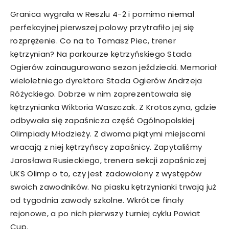
Granica wygrała w Reszlu 4-2 i pomimo niemal
perfekcyjnej pierwszej polowy przytrafiło jej się
rozprężenie. Co na to Tomasz Piec, trener
kętrzynian? Na parkourze kętrzyńskiego Stada
Ogierów zainaugurowano sezon jeździecki. Memoriał
wieloletniego dyrektora Stada Ogierów Andrzeja
Różyckiego. Dobrze w nim zaprezentowała się
kętrzynianka Wiktoria Waszczak. Z Krotoszyna, gdzie
odbywała się zapaśnicza część Ogólnopolskiej
Olimpiady Młodzieży. Z dwoma piątymi miejscami
wracają z niej kętrzyńscy zapaśnicy. Zapytaliśmy
Jarosława Rusieckiego, trenera sekcji zapaśniczej
UKS Olimp o to, czy jest zadowolony z występów
swoich zawodników. Na piasku kętrzynianki trwają już
od tygodnia zawody szkolne. Wkrótce finały
rejonowe, a po nich pierwszy turniej cyklu Powiat
Cup.