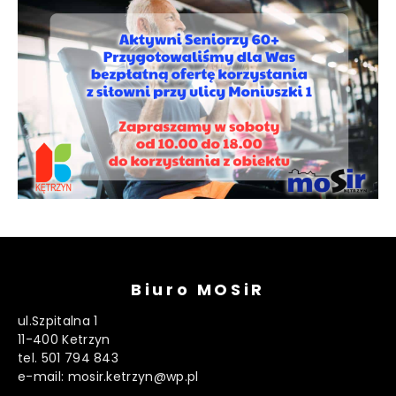
Biuro MOSiR
ul.Szpitalna 1
11-400 Ketrzyn
tel. 501 794 843
e-mail: mosir.ketrzyn@wp.pl