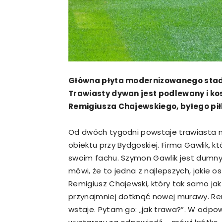
Główna płyta modernizowanego stad
Trawiasty dywan jest podlewany i ko
Remigiusza Chajewskiego, byłego pił
Od dwóch tygodni powstaje trawiasta 
obiektu przy Bydgoskiej. Firma Gawlik, k
swoim fachu. Szymon Gawlik jest dumny z
mówi, że to jedna z najlepszych, jakie os
Remigiusz Chajewski, który tak samo jak
przynajmniej dotknąć nowej murawy. Remi
wstaje. Pytam go: „jak trawa?”. W odpow