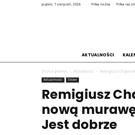
piątek, 7 sierpień, 2026
Piłka nożna
Piłka ręcz
AKTUALNOŚCI
KALE
Strona główna
Aktualności
Remigiusz Chajewsk
Aktualności
Slider
Remigiusz Cha
nową murawę 
Jest dobrze