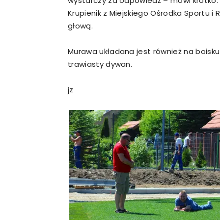
wystarczy za odpowiedź – mówi krótko.
Krupienik z Miejskiego Ośrodka Sportu i 
głową.
Murawa układana jest również na boisku
trawiasty dywan.
jz