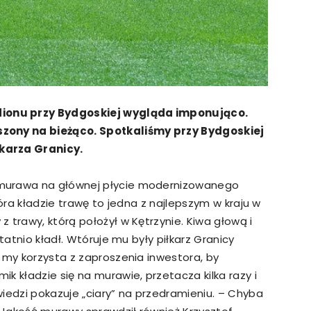
ionu przy Bydgoskiej wygląda imponująco.
szony na bieżąco. Spotkaliśmy przy Bydgoskiej
karza Granicy.
murawa na głównej płycie modernizowanego
tóra kładzie trawę to jedna z najlepszym w kraju w
 trawy, którą położył w Kętrzynie. Kiwa głową i
tatnio kładł. Wtóruje mu były piłkarz Granicy
 my korzysta z zaproszenia inwestora, by
k kładzie się na murawie, przetacza kilka razy i
iedzi pokazuje „ciary” na przedramieniu. – Chyba