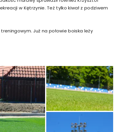
 Jakość murawy sprawdził również Krzysztof
Rekreacji w Kętrzynie. Też tylko kiwał z podziwem
 treningowym. Już na połowie boiska leży