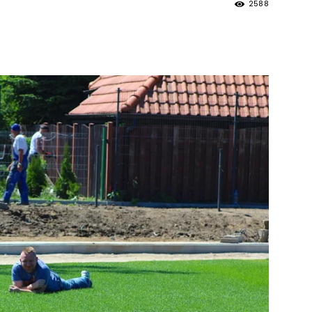
2588
strony
MOSiR
Kętrzyn