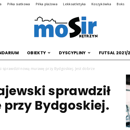
na
Piłka siatkowa
Piłka plażowa
Lekkoatletyka
Koszykówka
Boks
NDARIUM
OBIEKTY
DYSCYPLINY
FUTSAL 2021/
Archiwalna
i sprawdził nową murawę przy Bydgoskiej. Jest dobrze
jewski sprawdził
wersja
przy Bydgoskiej.