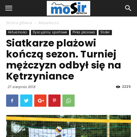
Strona główna
Aktualności
Aktualności
Dyscypliny sportowe
Piłka plażowa
Slider
Siatkarze plażowi
kończą sezon. Turniej
mężczyzn odbył się na
Kętrzyniance
2225
27 sierpnia 2018