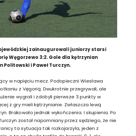
ojewódzkiej zainaugurowali juniorzy starsi
orię Węgorzewo 3:2. Gole dla kętrzynian
 Politowski i Paweł Turczyn.
jący w napięciu mecz. Podopieczni Wiesława
potkaniu z Vęgorią. Dwukrotnie przegrywali, ale
użenie wygrali i zdobyli pierwsze 3 punkty w
ej z gry mieli kętrzynianie. Zwłaszcza lewą
zyn. Brakowało jednak wykończenia. I skupienia. Po
Turczyn został napomniany przez sędziego, że nie
nicy ta sytuacja tak rozkojarzyła, jeden z