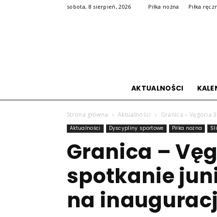
sobota, 8 sierpień, 2026
Piłka nożna
Piłka ręcz
AKTUALNOŚCI
KALE
Strona główna
Aktualności
Granica – Vęgoria 
Aktualności
Dyscypliny sportowe
Piłka nożna
Sl
Granica – Vęg
spotkanie jun
na inaugurac