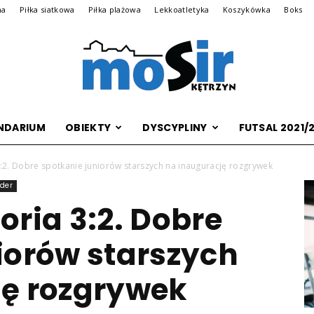
na
Piłka siatkowa
Piłka plażowa
Lekkoatletyka
Koszykówka
Boks
NDARIUM
OBIEKTY
DYSCYPLINY
FUTSAL 2021/
Archiwalna
3:2. Dobre spotkanie juniorów starszych na inaugurację rozgrywek
ider
oria 3:2. Dobre
wersja
iorów starszych
ję rozgrywek