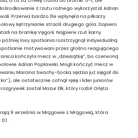
a, a ta za chwilę trafiła do bramki. 0-1, ale
dośrodkowanie z rzutu rożnego wykorzystał Adrian
ywali. Przerwa bardzo źle wpłynęła na piłkarzy
 połowy kętrzynianie stracili drugiego gola. Dopiero
tarli na bramkę Vęgorii. Najpierw rzut karny
ę później losy spotkania rozstrzygnął indywidualną
e spotkanie motywowani przez głośno reagującego
 Granica kończyła mecz w „dziesiątkę”, bo czerwoną
połowie Adrian Popławski. Mogli kończyć mecz w
owaniu Marcina Swachy-Socka sędzia już sięgał do
tko”), ale ostatecznie cofnął rękę i lider juniorów
ozgrywek został Mazur Ełk, który rozbił Orlęta
grają 9 września w Mrągowie z Mrągowią, która
0:1.