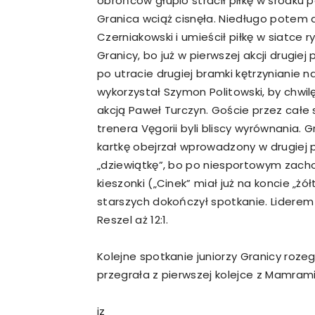
obrońców głupio stracił piłkę w środku pol
Granica wciąż cisnęła. Niedługo potem 
Czerniakowski i umieścił piłkę w siatce r
Granicy, bo już w pierwszej akcji drugiej
po utracie drugiej bramki kętrzynianie na
wykorzystał Szymon Politowski, by chwil
akcją Paweł Turczyn. Goście przez cał
trenera Vęgorii byli bliscy wyrównania.
kartkę obejrzał wprowadzony w drugiej 
„dziewiątkę”, bo po niesportowym zach
kieszonki („Cinek” miał już na koncie „żół
starszych dokończył spotkanie. Liderem r
Reszel aż 12:1.
Kolejne spotkanie juniorzy Granicy roze
przegrała z pierwszej kolejce z Mamrami 
jz