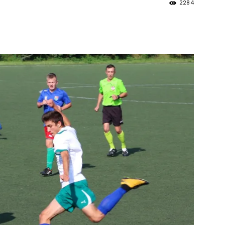
2284
strony
MOSiR
Kętrzyn