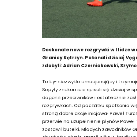
Doskonale nowe rozgrywki w I lidze w
Granicy Kętrzyn. Pokonali dzisiaj Vęg
zdobyli: Adrian Czerniakowski, Szymon
To był niezwykle emocjonujący i trzyma
Sopyły znakomicie spisali się dzisiaj w s
dogonili przeciwników i ostatecznie zasł
rozgrywkach. Od początku spotkania więc
stroną dobre akcje inicjował Paweł Turc
przerwie na uzupełnienie płynów Paweł 
zostawił butelki. Młodych zawodników Gra