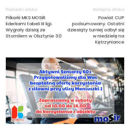
Poprzedni artykuł
Następny artykuł
Piłkarki MKS MOSiR
Powiat CUP
liderkami tabeli III ligi.
podsumowany. Ostatni
Wygrały dzisiaj ze
dziesiąty turniej odbył się
Stomilem w Olsztynie 3:0
w niedzielę na
Kętrzyniance