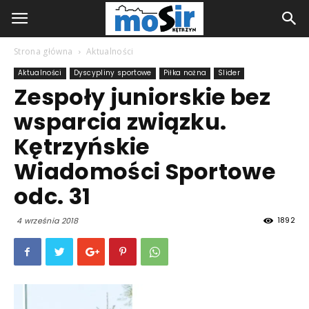
Strona główna
Aktualności
Aktualności
Dyscypliny sportowe
Piłka nożna
Slider
Zespoły juniorskie bez
wsparcia związku.
Kętrzyńskie
Wiadomości Sportowe
odc. 31
1892
4 września 2018