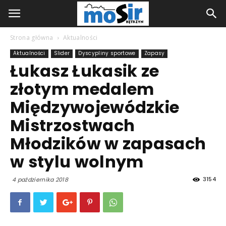
Strona główna
Aktualności
Aktualności
Slider
Dyscypliny sportowe
Zapasy
Łukasz Łukasik ze
złotym medalem
Międzywojewódzkie
Mistrzostwach
Młodzików w zapasach
w stylu wolnym
3154
4 października 2018