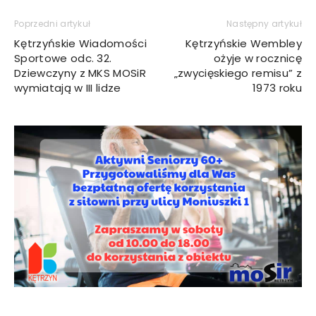
Poprzedni artykuł
Następny artykuł
Kętrzyńskie Wiadomości
Kętrzyńskie Wembley
Sportowe odc. 32.
ożyje w rocznicę
Dziewczyny z MKS MOSiR
„zwycięskiego remisu” z
wymiatają w III lidze
1973 roku