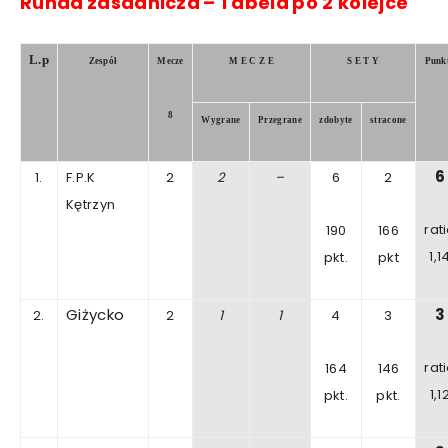
Runda
zasadnicza
–
Tabela
po
2
kolejce
L.p
Zespół
Mecze
M E C Z E
S E T Y
Punk
8
Wygrane
Przegrane
zdobyte
stracone
6
1.
F.P.K
2
2
–
6
2
Kętrzyn
rat
190
166
1,1
pkt.
pkt
Giżycko
3
2.
2
1
1
4
3
rat
164
146
1
,1
pkt.
pkt.