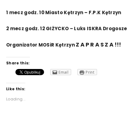
1
mecz
godz.
10
Miasto Kętrzyn
–
F.P.K Kętrzyn
2
mecz
godz.
12
GIŻYCKO
–
Luks ISKRA Drogosze
Z
A
P
R
A
S
Z
A
!!!
Organizator
MOSiR
Kętrzyn
Share this:
Email
Print
Like this:
Loading...