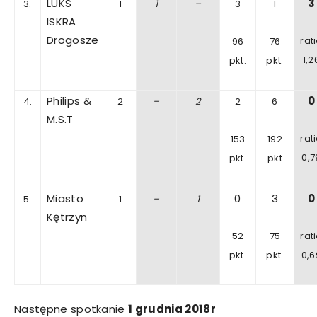
LUKS
3
3.
1
1
–
3
1
ISKRA
Drogosze
rat
96
76
1
,2
pkt.
pkt.
Philips &
0
4.
2
–
2
2
6
M.S.T
rat
153
192
0,7
pkt.
pkt
Miasto
0
3
0
5.
1
–
1
Kętrzyn
52
75
rat
pkt.
pkt.
0,6
Następne spotkanie
1
grudnia
2018r