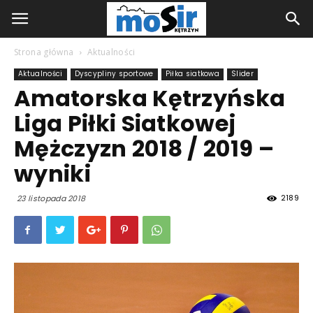
Strona główna
Aktualności
Aktualności
Dyscypliny sportowe
Piłka siatkowa
Slider
Amatorska Kętrzyńska
Liga Piłki Siatkowej
Mężczyzn 2018 / 2019 –
wyniki
2189
23 listopada 2018