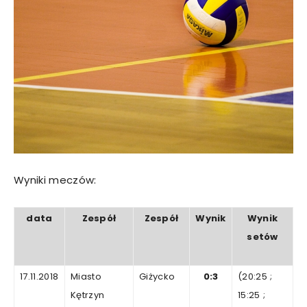
Wyniki meczów:
data
Zespół
Zespół
Wynik
Wynik
setów
17.11.2018
Miasto
Giżycko
0:3
(20:25
;
Kętrzyn
15
:25
;