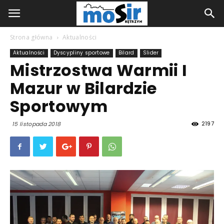
Strona główna
Aktualności
Aktualności
Dyscypliny sportowe
Bilard
Slider
Mistrzostwa Warmii I
Mazur w Bilardzie
Sportowym
2197
15 listopada 2018