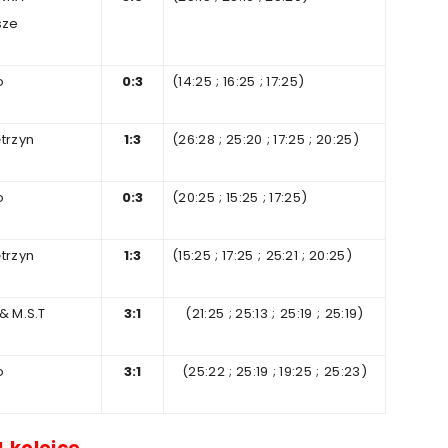
sze
o
0:3
(14:25
;
16
:25
;
17
:25)
ętrzyn
1:3
(26:28
;
25
:20
;
17
:25
;
2
0:25)
o
0:3
(20:25
;
15
:25
;
17
:25)
ętrzyn
1:3
(15:25
;
17
:25
;
25:21
;
2
0:25)
 & M.S.T
3
:
1
(21:25
;
25
:13
;
25:19
;
25:19)
o
3
:
1
(
25
:22
;
25
:19
;
19
:25
;
25:23)
4
kolejce