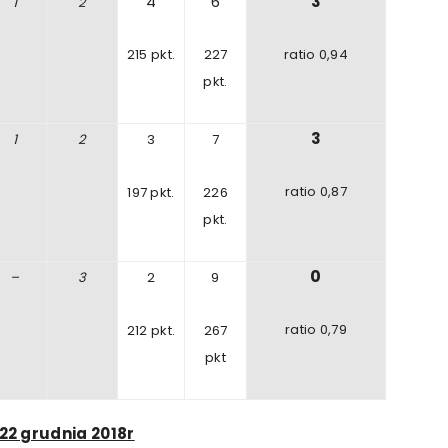
4
6
3
1
2
215
pkt.
227
ratio 0,94
pkt.
3
1
2
3
7
ratio
0
,87
197 pkt.
226
pkt.
0
–
3
2
9
ratio 0,79
212
pkt.
267
pkt
22 grudnia 2018r