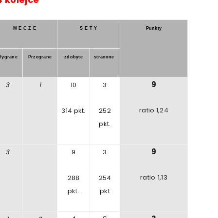
M E C Z E
S E T Y
Punkty
ygrane
Przegrane
zdobyte
stracone
9
3
1
10
3
ratio
1
,24
314
pkt.
252
pkt.
9
3
9
3
ratio
1,13
288
254
pkt.
pkt