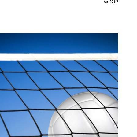
1967
strony
MOSiR
Kętrzyn