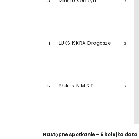
Miasto
Kętrzyn
3.
3
LUKS
ISKRA
Drogosze
4.
3
Philips
&
M.S.T
5.
3
Następne spotkanie – 5 kolejka data 