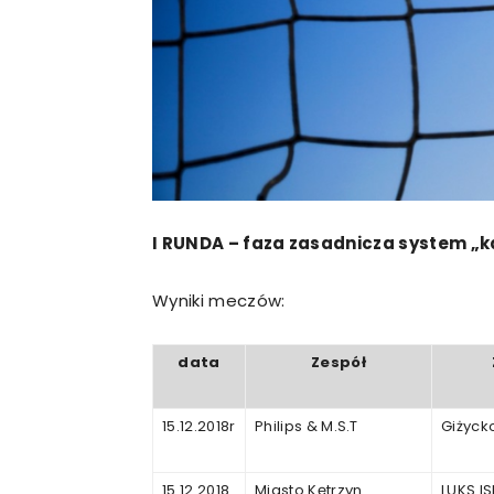
I
RUNDA
–
faza
zasadnicza
system
„
k
Wyniki meczów:
data
Zespół
15.12.2018r
Philips & M.S.T
Giżyck
15.12.2018
Miasto Kętrzyn
LUKS I