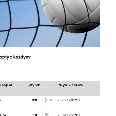
ażdy
z
każdym
”
Zespół
Wynik
Wynik
setów
o
0:3
(18:25
;
21
:25
;
20
:25)
SKRA
3:0
(25:15
;
25
:19
;
25
:20)