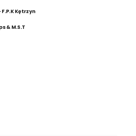
F.P.K Kętrzyn
–
ips & M.S.T