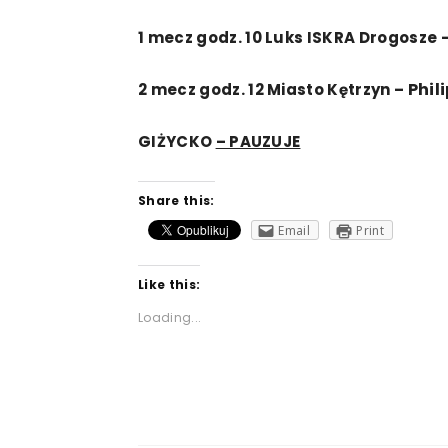
1
mecz
godz.
10
Luks ISKRA Drogosze
Phil
2
mecz
godz.
12
Miasto Kętrzyn
–
GIŻYCKO
– PAUZUJE
Share this:
Email
Print
Like this:
Loading...