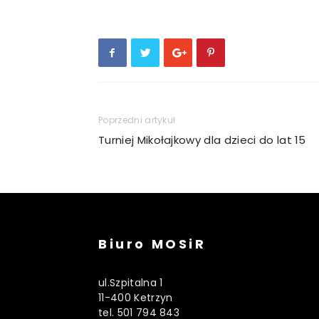
Poprzedni artykuł
Turniej Mikołajkowy dla dzieci do lat 15
Biuro MOSiR
ul.Szpitalna 1
11-400 Ketrzyn
tel. 501 794 843