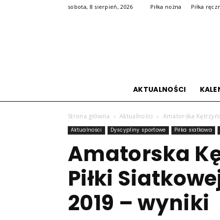
sobota, 8 sierpień, 2026
Piłka nożna
Piłka ręcz
AKTUALNOŚCI
KALE
Strona główna
Aktualności
Amatorska Kętrzyńsk
Aktualności
Dyscypliny sportowe
Piłka siatkowa
Amatorska Kę
Piłki Siatkowe
2019 – wyniki