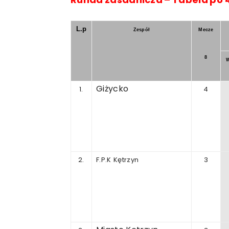
L.p
Zespół
Mecze
8
W
Giżycko
1.
4
2.
F.P.K
Kętrzyn
3