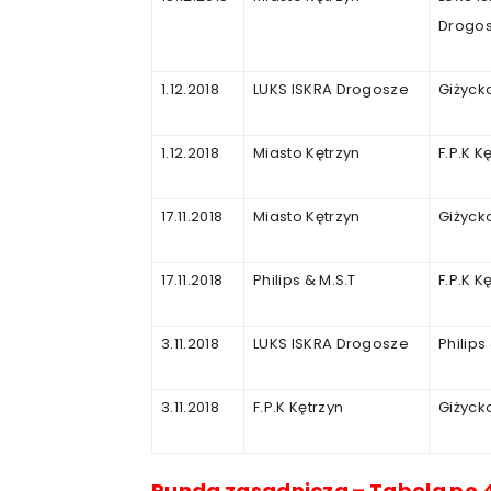
Drogo
1.12.2018
LUKS ISKRA Drogosze
Giżyck
1.12.2018
Miasto Kętrzyn
F.P.K K
17.11.2018
Miasto Kętrzyn
Giżyck
17.11.2018
Philips & M.S.T
F.P.K K
3.11.2018
LUKS ISKRA Drogosze
Philips
3.11.2018
F.P.K Kętrzyn
Giżyck
Runda
zasadnicza
–
Tabela
po