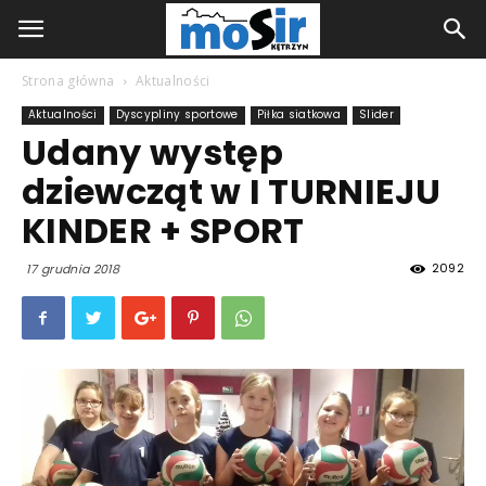
Strona główna
Aktualności
Aktualności
Dyscypliny sportowe
Piłka siatkowa
Slider
Udany występ
dziewcząt w I TURNIEJU
KINDER + SPORT
2092
17 grudnia 2018