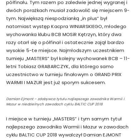
półfinału. Tym razem po zaledwie jednej wygranej i
dwóch porażkach musiał zadowolić się miejscem 9-
tym. Największą niespodzianką „in plus” był
natomiast występ Kacpra WINIARSKIEGO, młodego
wychowanka klubu BCB MOSiR Kętrzyn, który dwa
razy otarł się o półfinał i ostatecznie zajął bardzo
wysokie 5-te miejsce. Najmłodszym uczestnikiem
turnieju „MASTERS” był kolejny wychowanek BCB – 11-
letni Tobiasz GRABARCZYK, dla którego samo
uczestnictwo w turnieju finałowym o GRAND PRIX
WARMII I MAZUR jest już sporym sukcesem.
Damian Ejmont – zdobywca tytułu najlepszego zawodnika Warmii i
Mazur w niedzielnych zawodach cyklu BALTIC CUP 2018
I miejsce w turnieju „MASTERS” i tym samym tytuł
najlepszego zawodnika Warmii i Mazur w zawodach
cyklu BALTIC CUP 2018 wywalczył Damian EJMONT