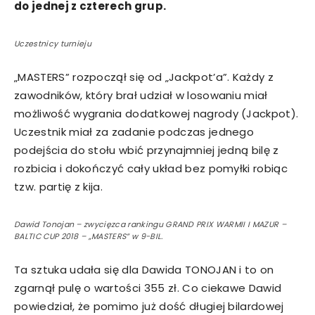
do jednej z czterech grup.
Uczestnicy turnieju
„MASTERS” rozpoczął się od „Jackpot’a”. Każdy z
zawodników, który brał udział w losowaniu miał
możliwość wygrania dodatkowej nagrody (Jackpot).
Uczestnik miał za zadanie podczas jednego
podejścia do stołu wbić przynajmniej jedną bilę z
rozbicia i dokończyć cały układ bez pomyłki robiąc
tzw. partię z kija.
Dawid Tonojan – zwycięzca rankingu GRAND PRIX WARMII I MAZUR –
BALTIC CUP 2018 – „MASTERS” w 9-BIL.
Ta sztuka udała się dla Dawida TONOJAN i to on
zgarnął pulę o wartości 355 zł. Co ciekawe Dawid
powiedział, że pomimo już dość długiej bilardowej