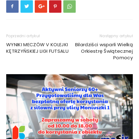
Poprzedni artykuł
Następny artykuł
WYNIKI MECZÓW V KOLEJKI
Bilardziści wsparli Wielką
KĘTRZYŃSKIEJ LIGI FUTSALU
Orkiestrę Świątecznej
Pomocy