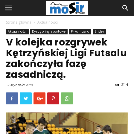
Strona główna
Aktualności
Aktualności
Dyscypliny sportowe
Piłka nożna
Slider
V kolejka rozgrywek
Kętrzyńskiej Ligi Futsalu
zakończyła fazę
zasadniczą.
2114
2 stycznia 2019