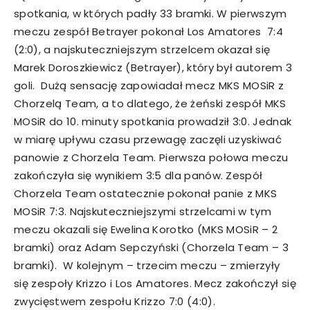
spotkania, w których padły 33 bramki. W pierwszym
meczu zespół Betrayer pokonał Los Amatores 7:4
(2:0), a najskuteczniejszym strzelcem okazał się
Marek Doroszkiewicz (Betrayer), który był autorem 3
goli. Dużą sensację zapowiadał mecz MKS MOSiR z
Chorzelą Team, a to dlatego, że żeński zespół MKS
MOSiR do 10. minuty spotkania prowadził 3:0. Jednak
w miarę upływu czasu przewagę zaczęli uzyskiwać
panowie z Chorzela Team. Pierwsza połowa meczu
zakończyła się wynikiem 3:5 dla panów. Zespół
Chorzela Team ostatecznie pokonał panie z MKS
MOSiR 7:3. Najskuteczniejszymi strzelcami w tym
meczu okazali się Ewelina Korotko (MKS MOSiR – 2
bramki) oraz Adam Sepczyński (Chorzela Team – 3
bramki). W kolejnym – trzecim meczu – zmierzyły
się zespoły Krizzo i Los Amatores. Mecz zakończył się
zwycięstwem zespołu Krizzo 7:0 (4:0).