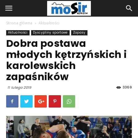
Strona główna
Aktualności
Aktualności
Dyscypliny sportowe
Zapasy
Dobra postawa
młodych kętrzyńskich i
karolewskich
zapaśników
3369
11 lutego 2019