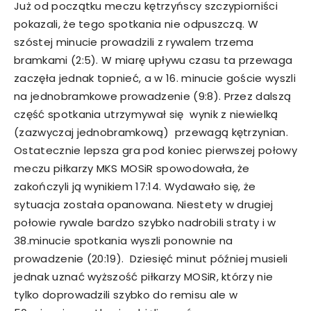
Już od początku meczu kętrzyńscy szczypiorniści
pokazali, że tego spotkania nie odpuszczą. W
szóstej minucie prowadzili z rywalem trzema
bramkami (2:5). W miarę upływu czasu ta przewaga
zaczęła jednak topnieć, a w 16. minucie goście wyszli
na jednobramkowe prowadzenie (9:8). Przez dalszą
część spotkania utrzymywał się wynik z niewielką
(zazwyczaj jednobramkową) przewagą kętrzynian.
Ostatecznie lepsza gra pod koniec pierwszej połowy
meczu piłkarzy MKS MOSiR spowodowała, że
zakończyli ją wynikiem 17:14. Wydawało się, że
sytuacja została opanowana. Niestety w drugiej
połowie rywale bardzo szybko nadrobili straty i w
38.minucie spotkania wyszli ponownie na
prowadzenie (20:19). Dziesięć minut później musieli
jednak uznać wyższość piłkarzy MOSiR, którzy nie
tylko doprowadzili szybko do remisu ale w