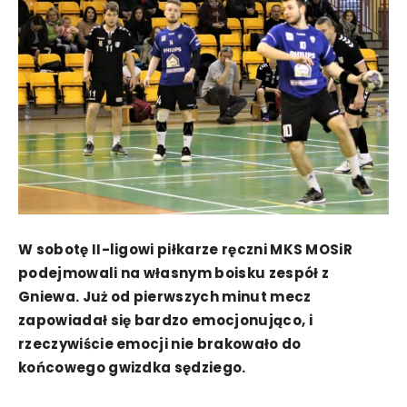
W sobotę II-ligowi piłkarze ręczni MKS MOSiR
podejmowali na własnym boisku zespół z
Gniewa. Już od pierwszych minut mecz
zapowiadał się bardzo emocjonująco, i
rzeczywiście emocji nie brakowało do
końcowego gwizdka sędziego.