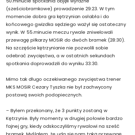
50.minucie spotkania objęli wyraźne
(sześciobramkowe) prowadzenie 29:23. W tym
momencie dobra gra kętrzynian osłabła i do
końcowego gwizdka sędziego ważył się ostateczny
wynik. W 55.minucie meczu rywale zniwelowali
przewagę piłkarzy MOSiR do dwóch bramek (28:30).
Na szczęście kętrzynianie nie pozwolili sobie
odebrać zwycięstwa, a w ostatnich sekundach
spotkania doprowadzili do wyniku 33:30.
Mimo tak długo oczekiwanego zwycięstwa trener
MKS MOSiR Cezary Tyszka nie był zachwycony
postawą swoich podopiecznych.
– Byłem przekonany, że 3 punkty zostaną w
Kętrzynie. Były momenty w drugiej połowie bardzo
fajnej gry, kiedy odskoczyliśmy rywalowi na sześć
bramek. Myślałem, że uda się nam taką przewagę