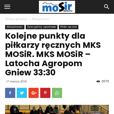
Strona główna
Aktualności
Aktualności
Dyscypliny sportowe
Piłka ręczna
Kolejne punkty dla
piłkarzy ręcznych MKS
MOSiR. MKS MOSiR –
Latocha Agropom
Gniew 33:30
2073
17 marca 2019