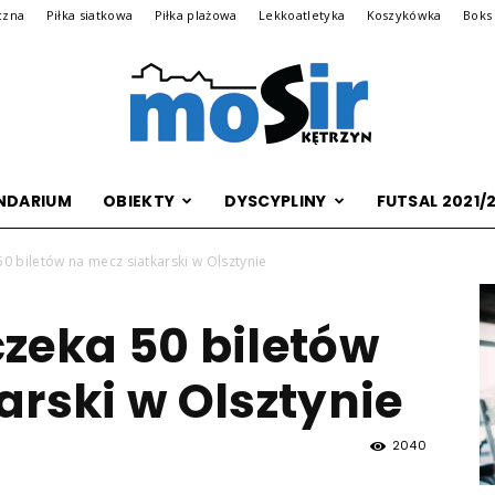
czna
Piłka siatkowa
Piłka plażowa
Lekkoatletyka
Koszykówka
Boks
NDARIUM
OBIEKTY
DYSCYPLINY
FUTSAL 2021/
Archiwalna
0 biletów na mecz siatkarski w Olsztynie
zeka 50 biletów
wersja
arski w Olsztynie
2040