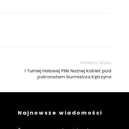
Następny artykuł
I Turniej Halowej Piłki Nożnej Kobiet pod
patronatem burmistrza Kętrzyna
Najnowsze wiadomości