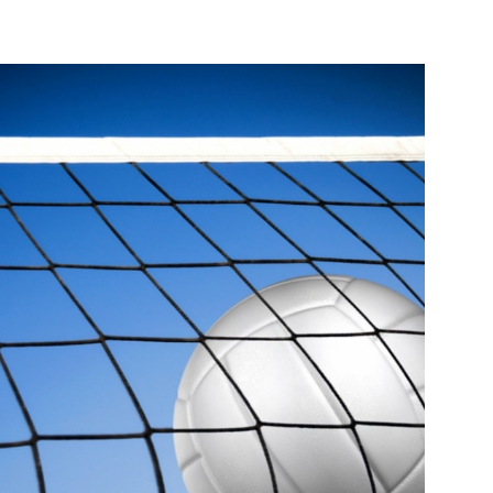
strony
MOSiR
Kętrzyn