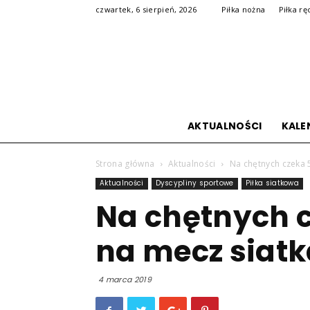
czwartek, 6 sierpień, 2026
Piłka nożna
Piłka rę
AKTUALNOŚCI
KALE
Strona główna
Aktualności
Na chętnych czeka 5
Aktualności
Dyscypliny sportowe
Piłka siatkowa
Na chętnych c
na mecz siatk
4 marca 2019