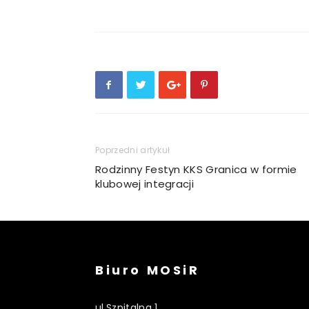
Poprzedni artykuł
Rodzinny Festyn KKS Granica w formie
klubowej integracji
Biuro MOSiR
ul.Szpitalna 1