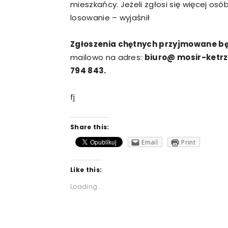
mieszkańcy. Jeżeli zgłosi się więcej os
losowanie – wyjaśnił
Zgłoszenia chętnych przyjmowane bę
mailowo na adres:
biuro@ mosir-ketrz
794 843.
fj
Share this:
Email
Print
Like this:
Loading...