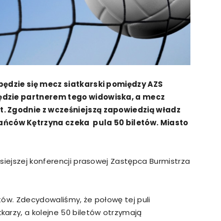
będzie się m
ecz siatkarski pomiędzy AZS
ędzie partnerem tego widowiska, a mecz
t. Zgodnie z wcześniejszą zapowiedzią władz
ców Kętrzyna czeka pula 50 biletów. Miasto
siejszej konferencji prasowej Zastępca Burmistrza
tów. Zdecydowaliśmy, że połowę tej puli
arzy, a kolejne 50 biletów otrzymają