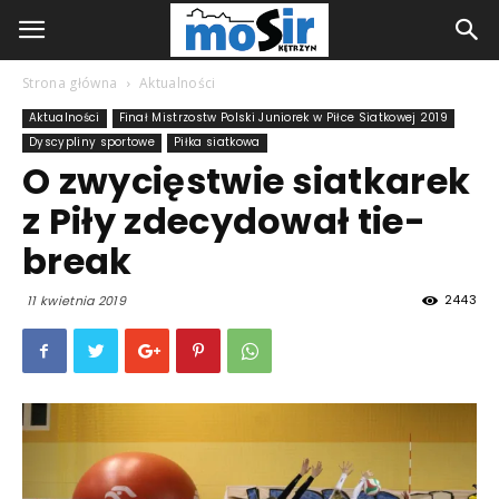
Strona główna
Aktualności
Aktualności
Finał Mistrzostw Polski Juniorek w Piłce Siatkowej 2019
Dyscypliny sportowe
Piłka siatkowa
O zwycięstwie siatkarek
z Piły zdecydował tie-
break
2443
11 kwietnia 2019