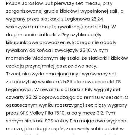
PAJDA Jarosław. Już pierwszy set meczu, przy
zorganizowanej grupie kibiców i wypełnionej sali , a
wygrany przez siatkarki z Legionowa 26:24
wskazywał na zaciętą rywalizację pod siatką. W
drugim secie siatkarki z Piły szybko objęły
kilkupunktowe prowadzenie, którego nie oddały
rywalkom do końca i zwyciężyły 25:16. W tym
momencie wiadomym się stało, że siatkarki i kibiców
czekają przynajmniej jeszcze dwa sety.
Trzeci, niezwykle emocjonujący i wyrównany set
zakończył się wynikiem 25:23 dla zawodniczek LTS
Legionovia . W rewanżu siatkarki z Piły wygrały set
czwarty 25:22 doprowadzając do remisu w setach, O
ostatecznym wyniku rozstrzygnął set piąty wygrany
przez SPS Volley Piła 15:10, a cały mecz 3:2. Tym
samym siatkarki SPS Volley Piła mając dwa wygrane
mecze, jako drugi zespół, zapewniły sobie udział w