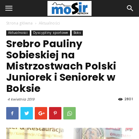
Strona główna
Aktualności
Aktualności
Dyscypliny sportowe
Boks
Srebro Pauliny
Sobieskiej na
Mistrzostwach Polski
Juniorek i Seniorek w
Boksie
2801
4 kwietnia 2019