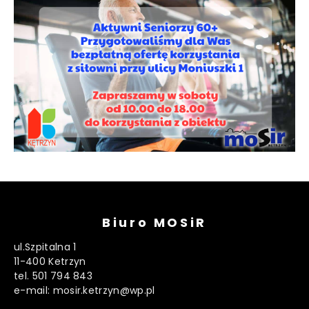
Biuro MOSiR
ul.Szpitalna 1
11-400 Ketrzyn
tel. 501 794 843
e-mail: mosir.ketrzyn@wp.pl