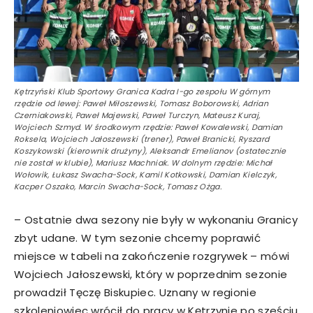
Kętrzyński Klub Sportowy Granica Kadra I-go zespołu W górnym
rzędzie od lewej: Paweł Miłoszewski, Tomasz Boborowski, Adrian
Czerniakowski, Paweł Majewski, Paweł Turczyn, Mateusz Kuraj,
Wojciech Szmyd. W środkowym rzędzie: Paweł Kowalewski, Damian
Roksela, Wojciech Jałoszewski (trener), Paweł Branicki, Ryszard
Koszykowski (kierownik drużyny), Aleksandr Emelianov (ostatecznie
nie został w klubie), Mariusz Machniak. W dolnym rzędzie: Michał
Wołowik, Łukasz Swacha-Sock, Kamil Kotkowski, Damian Kielczyk,
Kacper Oszako, Marcin Swacha-Sock, Tomasz Ożga.
– Ostatnie dwa sezony nie były w wykonaniu Granicy
zbyt udane. W tym sezonie chcemy poprawić
miejsce w tabeli na zakończenie rozgrywek – mówi
Wojciech Jałoszewski, który w poprzednim sezonie
prowadził Tęczę Biskupiec. Uznany w regionie
szkoleniowiec wrócił do pracy w Kętrzynie po sześciu