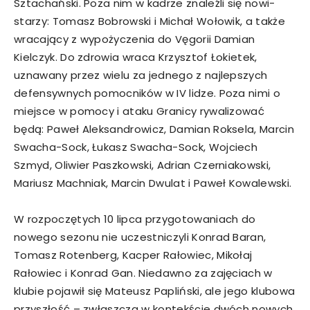
Sztachański. Poza nim w kadrze znaleźli się nowi-
starzy: Tomasz Bobrowski i Michał Wołowik, a także
wracający z wypożyczenia do Vęgorii Damian
Kielczyk. Do zdrowia wraca Krzysztof Łokietek,
uznawany przez wielu za jednego z najlepszych
defensywnych pomocników w IV lidze. Poza nimi o
miejsce w pomocy i ataku Granicy rywalizować
będą: Paweł Aleksandrowicz, Damian Roksela, Marcin
Swacha-Sock, Łukasz Swacha-Sock, Wojciech
Szmyd, Oliwier Paszkowski, Adrian Czerniakowski,
Mariusz Machniak, Marcin Dwulat i Paweł Kowalewski.
W rozpoczętych 10 lipca przygotowaniach do
nowego sezonu nie uczestniczyli Konrad Baran,
Tomasz Rotenberg, Kacper Rałowiec, Mikołaj
Rałowiec i Konrad Gan. Niedawno za zajęciach w
klubie pojawił się Mateusz Papliński, ale jego klubowa
przyszłość – zwłaszcza w kontekście dwóch nowych