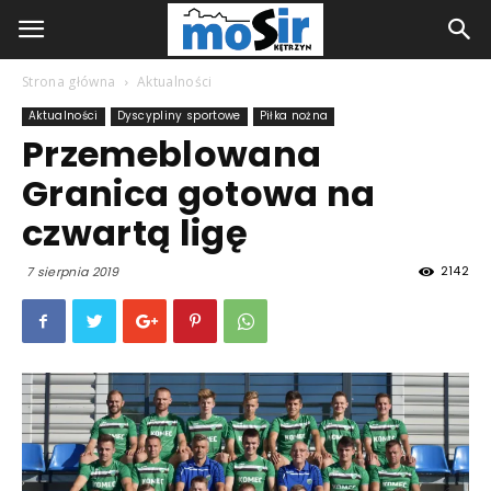
Strona główna
Aktualności
Aktualności
Dyscypliny sportowe
Piłka nożna
Przemeblowana
Granica gotowa na
czwartą ligę
2142
7 sierpnia 2019