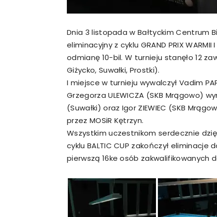
Dnia 3 listopada w Bałtyckim Centrum B
eliminacyjny z cyklu GRAND PRIX WARMII
odmianę 10-bil. W turnieju stanęło 12 z
Giżycko, Suwałki, Prostki).
I miejsce w turnieju wywalczył Vadim P
Grzegorza ULEWICZA (SKB Mrągowo) wynik
(Suwałki) oraz Igor ZIEWIEC (SKB Mrągo
przez MOSiR Kętrzyn.
Wszystkim uczestnikom serdecznie dzięk
cyklu BALTIC CUP zakończył eliminacje d
pierwszą 16ke osób zakwalifikowanych do