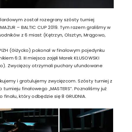
ilardowym został rozegrany szósty turniej
 I MAZUR – BALTIC CUP 2019. Tym razem graliśmy w
awodników z 6 miast (Kętrzyn, Olsztyn, Mrągowo,
APIZH (Giżycko) pokonał w finałowym pojedynku
iem 6:3. III miejsca zajęli Marek KŁUSOWSKI
wo). Zwycięzcy otrzymali puchary ufundowane
ujemy i gratulujemy zwycięzcom. Szósty turniej z
o turnieju finałowego „MASTERS”. Poznaliśmy już
 finału, który odbędzie się 8 GRUDNIA.