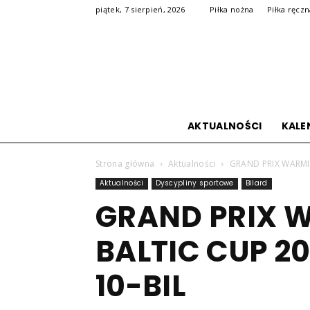
piątek, 7 sierpień, 2026
Piłka nożna
Piłka ręcz
AKTUALNOŚCI
KALE
Strona główna
Aktualności
GRAND PRIX WARMII 
Aktualności
Dyscypliny sportowe
Bilard
GRAND PRIX W
BALTIC CUP 20
10-BIL