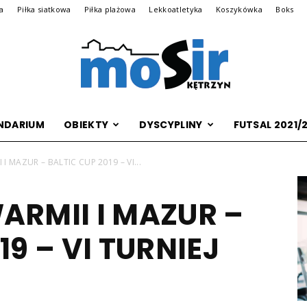
na
Piłka siatkowa
Piłka plażowa
Lekkoatletyka
Koszykówka
Boks
NDARIUM
OBIEKTY
DYSCYPLINY
FUTSAL 2021/
Archiwalna
I MAZUR – BALTIC CUP 2019 – VI...
ARMII I MAZUR –
wersja
19 – VI TURNIEJ