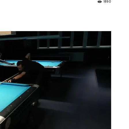
1890
strony
MOSiR
Kętrzyn