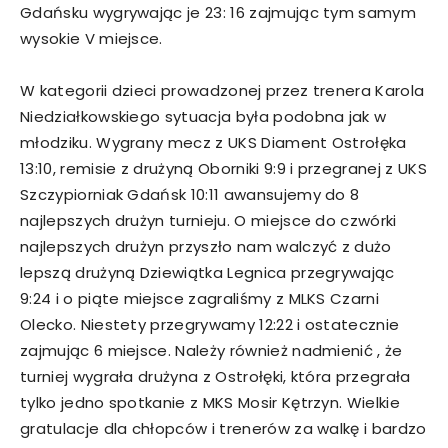
Gdańsku wygrywając je 23: 16 zajmując tym samym
wysokie V miejsce.
W kategorii dzieci prowadzonej przez trenera Karola
Niedziałkowskiego sytuacja była podobna jak w
młodziku. Wygrany mecz z UKS Diament Ostrołęka
13:10, remisie z drużyną Oborniki 9:9 i przegranej z UKS
Szczypiorniak Gdańsk 10:11 awansujemy do 8
najlepszych drużyn turnieju. O miejsce do czwórki
najlepszych drużyn przyszło nam walczyć z dużo
lepszą drużyną Dziewiątka Legnica przegrywając
9:24 i o piąte miejsce zagraliśmy z MLKS Czarni
Olecko. Niestety przegrywamy 12:22 i ostatecznie
zajmując 6 miejsce. Należy również nadmienić , że
turniej wygrała drużyna z Ostrołęki, która przegrała
tylko jedno spotkanie z MKS Mosir Kętrzyn. Wielkie
gratulacje dla chłopców i trenerów za walkę i bardzo