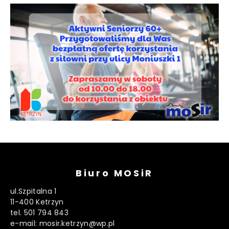
Biuro MOSiR
ul.Szpitalna 1
11-400 Ketrzyn
tel. 501 794 843
e-mail: mosir.ketrzyn@wp.pl