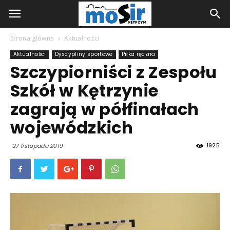
Strona główna
Aktualności
Aktualności
Dyscypliny sportowe
Piłka ręczna
Szczypiorniści z Zespołu
Szkół w Kętrzynie
zagrają w półfinałach
wojewódzkich
1925
27 listopada 2019