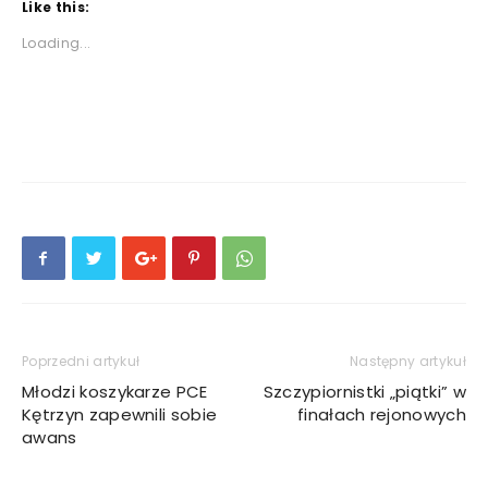
Like this:
Loading...
Poprzedni artykuł
Następny artykuł
Młodzi koszykarze PCE
Szczypiornistki „piątki” w
Kętrzyn zapewnili sobie
finałach rejonowych
awans