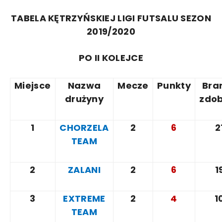
TABELA KĘTRZYŃSKIEJ LIGI FUTSALU SEZON
2019/2020
PO II KOLEJCE
Miejsce
Nazwa
Mecze
Punkty
Bra
drużyny
zdo
1
CHORZELA
2
6
2
TEAM
2
ZALANI
2
6
1
3
EXTREME
2
4
1
TEAM