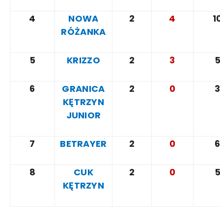
4
NOWA
2
4
1
RÓŻANKA
5
KRIZZO
2
3
6
GRANICA
2
0
KĘTRZYN
JUNIOR
7
BETRAYER
2
0
8
CUK
2
0
KĘTRZYN