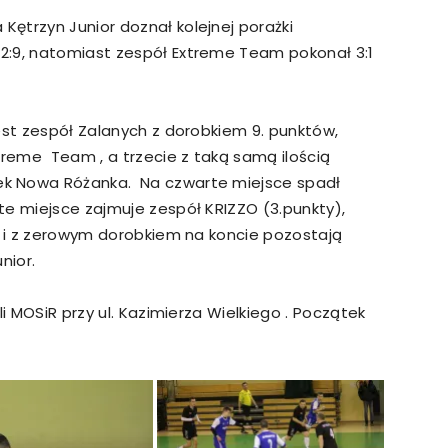
ętrzyn Junior doznał kolejnej porażki
:9, natomiast zespół Extreme Team pokonał 3:1
est zespół Zalanych z dorobkiem 9. punktów,
treme Team , a trzecie z taką samą ilością
k Nowa Różanka. Na czwarte miejsce spadł
te miejsce zajmuje zespół KRIZZO (3.punkty),
u i z zerowym dorobkiem na koncie pozostają
nior.
li MOSiR przy ul. Kazimierza Wielkiego . Początek