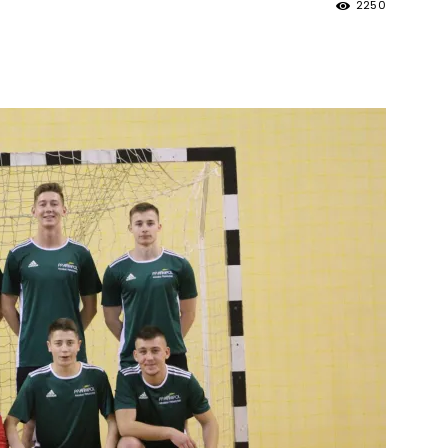
2250
strony
MOSiR
Kętrzyn