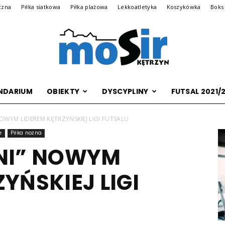
czna
Piłka siatkowa
Piłka plażowa
Lekkoatletyka
Koszykówka
Boks
NDARIUM
OBIEKTY
DYSCYPLINY
FUTSAL 2021/
Archiwalna
OWYM LIDEREM KĘTRZYŃSKIEJ LIGI FUTSALU
e
Piłka nożna
ANI” NOWYM
wersja
YŃSKIEJ LIGI