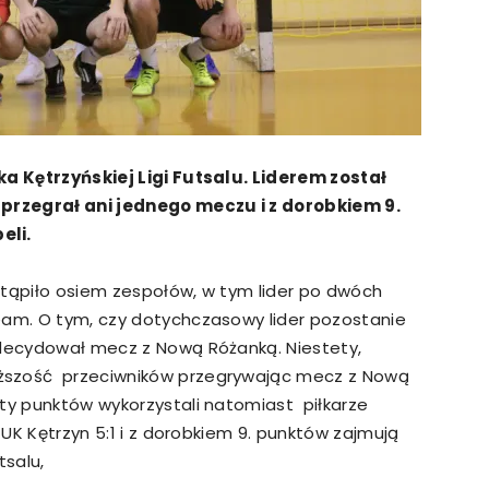
ka Kętrzyńskiej Ligi Futsalu. Liderem został
 przegrał ani jednego meczu i z dorobkiem 9.
eli.
stąpiło osiem zespołów, w tym lider po dwóch
eam. O tym, czy dotychczasowy lider pozostanie
zdecydował mecz z Nową Różanką. Niestety,
ższość przeciwników przegrywając mecz z Nową
aty punktów wykorzystali natomiast piłkarze
 CUK Kętrzyn 5:1 i z dorobkiem 9. punktów zajmują
tsalu,