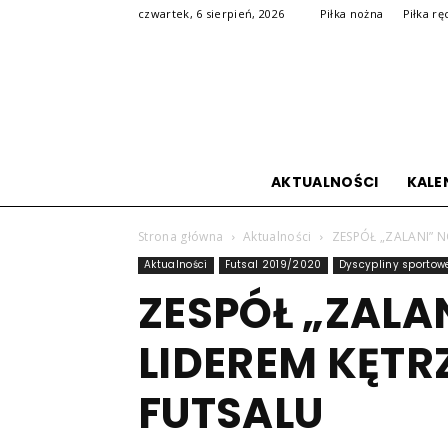
czwartek, 6 sierpień, 2026
Piłka nożna
Piłka rę
AKTUALNOŚCI
KALE
Strona główna
Aktualności
ZESPÓŁ „ZALANI” N
Aktualności
Futsal 2019/2020
Dyscypliny sportow
ZESPÓŁ „ZAL
LIDEREM KĘTRZ
FUTSALU