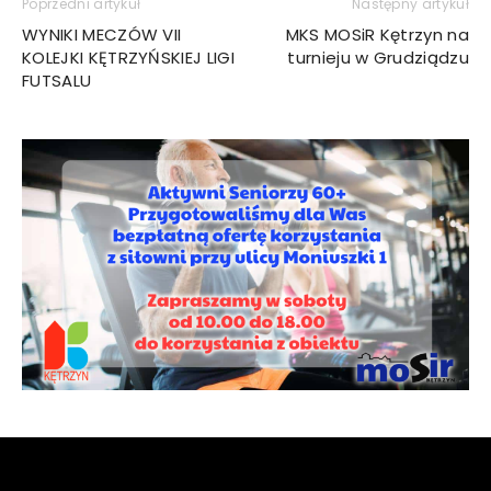
Poprzedni artykuł
Następny artykuł
WYNIKI MECZÓW VII
MKS MOSiR Kętrzyn na
KOLEJKI KĘTRZYŃSKIEJ LIGI
turnieju w Grudziądzu
FUTSALU