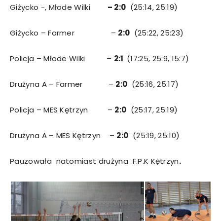
Giżycko -, Młode Wilki
– 2:0
(25:14, 25:19)
Giżycko – Farmer –
2:0
(25:22, 25:23)
Policja – Młode Wilki –
2:1
(17:25, 25:9, 15:7)
Drużyna A – Farmer –
2:0
(25:16, 25:17)
Policja – MES Kętrzyn –
2:0
(25:17, 25:19)
Drużyna A – MES Kętrzyn –
2:0
(25:19, 25:10)
Pauzowała natomiast drużyna F.P.K Kętrzyn
.