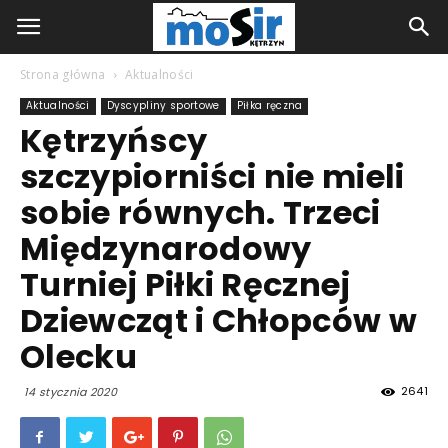
Strona główna
Aktualności
Aktualności
Dyscypliny sportowe
Piłka ręczna
Kętrzyńscy
szczypiorniści nie mieli
sobie równych. Trzeci
Międzynarodowy
Turniej Piłki Ręcznej
Dziewcząt i Chłopców w
Olecku
2641
14 stycznia 2020