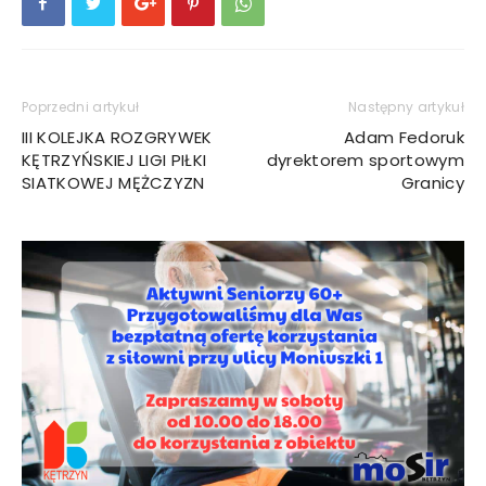
Poprzedni artykuł
Następny artykuł
III KOLEJKA ROZGRYWEK
Adam Fedoruk
KĘTRZYŃSKIEJ LIGI PIŁKI
dyrektorem sportowym
SIATKOWEJ MĘŻCZYZN
Granicy