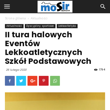
Strona główna
Aktualności
Aktualności
Dyscypliny sportowe
Lekkoatletyka
II tura halowych
Eventów
Lekkoatletycznych
Szkół Podstawowych
1794
26 lutego 2020