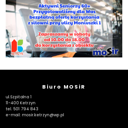
Biuro MOSiR
ul.Szpitalna 1
11-400 Ketrzyn
tel. 501 794 843
e-mail: mosir.ketrzyn@wp.pl