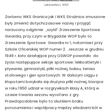
Lekkoatleci, 1953
Zarówno WKS Granica jak i WKS Strażnica zmuszone
były zmienić dotychczasowe nazwy i przyjąć
narzucony odgórnie „szyld” Zrzeszenie Sportowe
Gwardia, przy czym w Brygadzie WOP było to
Zrzeszenie Sportowe Gwardia nr 1, natomiast przy
Szkole Oficerskiej WOP numer 2. Jeszcze w grudniu
1949 r. koło działające przy OSWOP powołało do
życia następujące sekcje sportowe: lekkoatletyki i
pływanie, gimnastyki, piłki nożnej, boksu, tenisa
stołowego i gier sportowych. W dalszym ciągu z
kłopotami borykała się drużyna piłki nożnej, biorąca
w roku 1950 udział w rozgrywkach klasy A, którą w
czasie trwania sezonu wycofano z gry.
Prawdopodobnie było to skutkiem braku
porozumienia i współpracy między władzami kół w