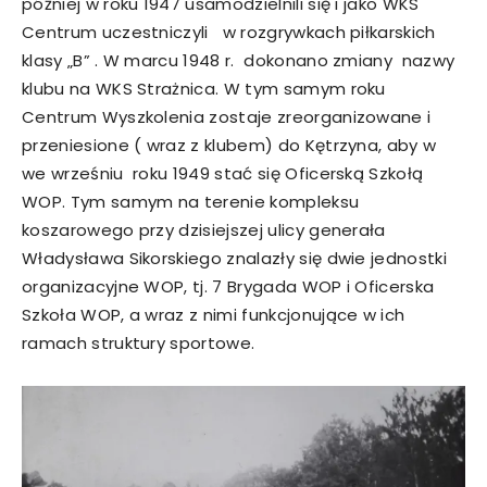
później w roku 1947 usamodzielnili się i jako WKS
Centrum uczestniczyli w rozgrywkach piłkarskich
klasy „B” . W marcu 1948 r. dokonano zmiany nazwy
klubu na WKS Strażnica. W tym samym roku
Centrum Wyszkolenia zostaje zreorganizowane i
przeniesione ( wraz z klubem) do Kętrzyna, aby w
we wrześniu roku 1949 stać się Oficerską Szkołą
WOP. Tym samym na terenie kompleksu
koszarowego przy dzisiejszej ulicy generała
Władysława Sikorskiego znalazły się dwie jednostki
organizacyjne WOP, tj. 7 Brygada WOP i Oficerska
Szkoła WOP, a wraz z nimi funkcjonujące w ich
ramach struktury sportowe.