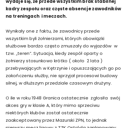
wydaje się, że przede wszystkim brak stabilnej
kadry zespołu oraz częste absencje zawodników
na treningach i meczach.
Wynikały one z faktu, że zawodnicy przede
wszystkim byli żołnierzami, których obowiązki
służbowe bardzo często zmuszały do wyjazdów w
tzw. „teren”. Sytuacja, kiedy zespół oparty o
żołnierzy stosunkowo krótko ( około 2 lata )
przebywających w Kętrzynie i opuszczających go po
zakończeniu służby, nie sprzyjał procesowi budowy
silnej, w dłuższym przedziale czasowym drużyny.
O ile w roku 1948 Granica ostatecznie zgłosiła swój
akces gry w klasie A, który mimo sprzeciwu
niektórych klubów został ostatecznie
zaakceptowany przez Mazurski ZPN, to jednak
pierwszy mecz ligowy z ZZK Ostróda zaplanowany