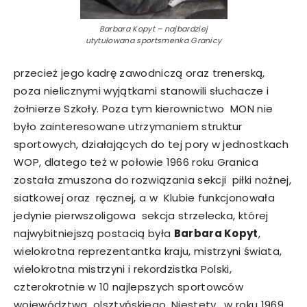
Barbara Kopyt – najbardziej
utytułowana sportsmenka Granicy
przecież jego kadrę zawodniczą oraz trenerską,
poza nielicznymi wyjątkami stanowili słuchacze i
żołnierze Szkoły. Poza tym kierownictwo MON nie
było zainteresowane utrzymaniem struktur
sportowych, działających do tej pory w jednostkach
WOP, dlatego też w połowie 1966 roku Granica
została zmuszona do rozwiązania sekcji piłki nożnej,
siatkowej oraz ręcznej, a w Klubie funkcjonowała
jedynie pierwszoligowa sekcja strzelecka, której
najwybitniejszą postacią była
Barbara Kopyt
,
wielokrotna reprezentantka kraju, mistrzyni świata,
wielokrotna mistrzyni i rekordzistka Polski,
czterokrotnie w 10 najlepszych sportowców
województwa olsztyńskiego. Niestety, w roku 1969