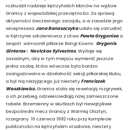
rozbudził nadzieje kętrzyńskich kibiców na wyjście
Granicy z wojewódzkiej przeciętności. Za sprawą
aktywności ówczesnego zarządu, a w zasadzie jego
wiceprezesa
Jana Banaszczyka
udało się zatrudnić
w Kętrzynie szkoleniowca z Litwa
Pawła Grygonisa
a
zespół wzmocnili piłkarze Bangi Kowno
Grygonis
Gintaras
i
Novickas Sylvestras
.
Wydaje się
zasadnym, aby w tym miejscu wymienić jeszcze
jedna osobę, która wówczas była bardzo
zaangażowana w działalność sekcji piłkarskiej klubu,
a był nią nieżyjącego już niestety
Franciszek
Waszkiewicz.
Granica stała się rewelacją rozgrywek,
a ich przebieg odzwierciedlają niżej zamieszczone
tabele. Brzemienny w skutkach był niewątpliwie
bezpośredni mecz Granicy z Warmią Olsztyn,
rozegrany 10 czerwca 1992 roku przy komplecie
publiczności na kętrzyńskim stadionie, niestety