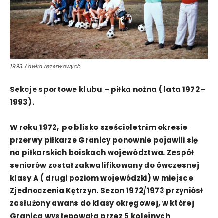
1993. Ławka rezerwowych.
Sekcje sportowe klubu – piłka nożna ( lata 1972 –
1993).
W roku 1972, po blisko sześcioletnim okresie
przerwy piłkarze Granicy ponownie pojawili się
na piłkarskich boiskach województwa. Zespół
seniorów został zakwalifikowany do ówczesnej
klasy A ( drugi poziom wojewódzki) w miejsce
Zjednoczenia Kętrzyn. Sezon 1972/1973 przyniósł
zasłużony awans do klasy okręgowej, w której
Granica występowała przez 5 kolejnych