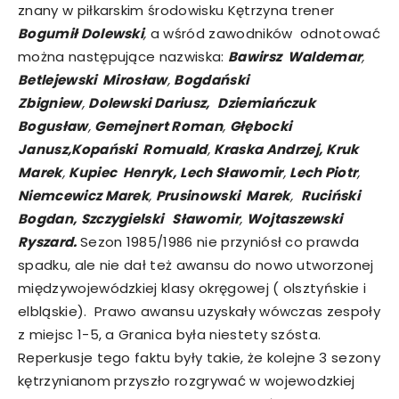
znany w piłkarskim środowisku Kętrzyna trener
Bogumił Dolewski
,
a wśród zawodników odnotować
można następujące nazwiska:
Bawirsz Waldemar
,
Betlejewski Mirosław
,
Bogdański
Zbigniew
,
Dolewski Dariusz,
Dziemiańczuk
Bogusław
,
Gemejnert Roman
,
Głębocki
Janusz,
Kopański Romuald
,
Kraska Andrzej,
Kruk
Marek
,
Kupiec Henryk,
Lech Sławomir
,
Lech Piotr
,
Niemcewicz Marek
,
Prusinowski Marek
,
Ruciński
Bogdan,
Szczygielski Sławomir
,
Wojtaszewski
Ryszard.
Sezon 1985/1986 nie przyniósł co prawda
spadku, ale nie dał też awansu do nowo utworzonej
międzywojewódzkiej klasy okręgowej ( olsztyńskie i
elbląskie). Prawo awansu uzyskały wówczas zespoły
z miejsc 1-5, a Granica była niestety szósta.
Reperkusje tego faktu były takie, że kolejne 3 sezony
kętrzynianom przyszło rozgrywać w wojewodzkiej