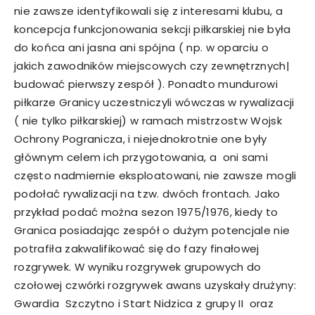
nie zawsze identyfikowali się z interesami klubu, a
koncepcja funkcjonowania sekcji piłkarskiej nie była
do końca ani jasna ani spójna ( np. w oparciu o
jakich zawodników miejscowych czy zewnętrznych|
budować pierwszy zespół ). Ponadto mundurowi
piłkarze Granicy uczestniczyli wówczas w rywalizacji
( nie tylko piłkarskiej) w ramach mistrzostw Wojsk
Ochrony Pogranicza, i niejednokrotnie one były
głównym celem ich przygotowania, a oni sami
często nadmiernie eksploatowani, nie zawsze mogli
podołać rywalizacji na tzw. dwóch frontach. Jako
przykład podać można sezon 1975/1976, kiedy to
Granica posiadając zespół o dużym potencjale nie
potrafiła zakwalifikować się do fazy finałowej
rozgrywek. W wyniku rozgrywek grupowych do
czołowej czwórki rozgrywek awans uzyskały drużyny:
Gwardia Szczytno i Start Nidzica z grupy II oraz