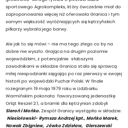
sportowego Agrokompleks, który ówcześnie miał do
zaproponowania więcej niż oferowała Granica i tym
samym większość wyróżniających się kętrzyńskich
piłkarzy wybrała jego barwy.
Ale jak to się mówi – nie ma tego złego co by na
dobre nie wyszło. Grająca na drugim poziomie
wojewódzkim, z potencjalnie słabszymi
zawodnikami w składzie Granica stała się sprawcą
miłej niespodzianki sięgając po raz pierwszy w swojej
historii po wojewódzki Puchar Polski. W finale
rozegranym 19 maja 1979 roku w Lidzbarku
Warmińskim pokonała faworyzowaną jedenastkę
Orląt Reszel 2:1, a bramki dla kętrzynian zdobyli
Sieroń i Mońko.
Zespół Granicy wystąpiła w składzie:
Niesiołowski- Rymsza Andrzej kpt., Mońko Marek,
Nowak Zbigniew, Jówko Zdzisław, Gierszewski