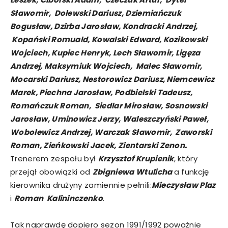
Sławomir, Dolewski Dariusz, Dziemiańczuk
Bogusław, Dzirba Jarosław, Kondracki Andrzej,
Kopański Romuald, Kowalski Edward, Kozikowski
Wojciech, Kupiec Henryk, Lech Sławomir, Ligęza
Andrzej, Maksymiuk Wojciech, Malec Sławomir,
Mocarski Dariusz, Nestorowicz Dariusz, Niemcewicz
Marek, Piechna Jarosław, Podbielski Tadeusz,
Romańczuk Roman, Siedlar Mirosław, Sosnowski
Jarosław, Uminowicz Jerzy, Waleszczyński Paweł,
Wobolewicz Andrzej, Warczak Sławomir, Zaworski
Roman, Zieńkowski Jacek, Zientarski Zenon.
Trenerem zespołu był
Krzysztof Krupienik
, który
przejął obowiązki od
Zbigniewa Wtulicha
a funkcję
kierownika drużyny zamiennie pełnili:
Mieczysław Plaz
i
Roman Kalininczenko
.
Tak naprawdę dopiero sezon 1991/1992 poważnie