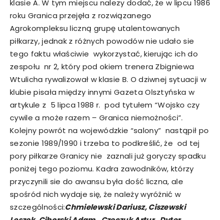
klasie A. W tym miejscu nalezy dodać, że w lipcu 1986
roku Granica przejęła z rozwiązanego
Agrokompleksu liczną grupę utalentowanych
piłkarzy, jednak z różnych powodów nie udało sie
tego faktu właściwie wykorzystać, kierując ich do
zespołu nr 2, który pod okiem trenera Zbigniewa
Wtulicha rywalizował w klasie B. O dziwnej sytuacji w
klubie pisała między innymi Gazeta Olsztyńska w
artykule z 5 lipca 1988 r. pod tytułem “Wojsko czy
cywile a może razem – Granica niemożności”.
Kolejny powrót na wojewódzkie “salony” nastąpił po
sezonie 1989/1990 i trzeba to podkreślić, że od tej
pory piłkarze Granicy nie zaznali już goryczy spadku
poniżej tego poziomu. Kadra zawodników, którzy
przyczynili sie do awansu była dość liczna, ale
spośród nich wydaje się, że należy wyróżnić w
szczególności:
Chmielewski Dariusz, Ciszewski
Leszek, Ciborski Adam, Czeczuk Artur, Dyter