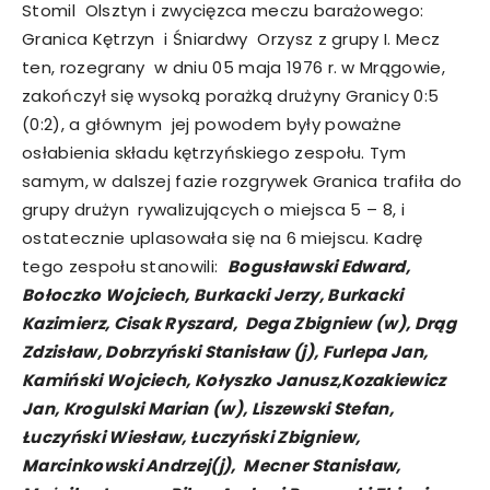
Stomil Olsztyn i zwycięzca meczu barażowego:
Granica Kętrzyn i Śniardwy Orzysz z grupy I. Mecz
ten, rozegrany w dniu 05 maja 1976 r. w Mrągowie,
zakończył się wysoką porażką drużyny Granicy 0:5
(0:2), a głównym jej powodem były poważne
osłabienia składu kętrzyńskiego zespołu. Tym
samym, w dalszej fazie rozgrywek Granica trafiła do
grupy drużyn rywalizujących o miejsca 5 – 8, i
ostatecznie uplasowała się na 6 miejscu. Kadrę
tego zespołu stanowili:
Bogusławski Edward,
Bołoczko Wojciech, Burkacki Jerzy, Burkacki
Kazimierz, Cisak Ryszard, Dega Zbigniew (w), Drąg
Zdzisław, Dobrzyński Stanisław (j), Furlepa Jan,
Kamiński Wojciech, Kołyszko Janusz,Kozakiewicz
Jan, Krogulski Marian (w), Liszewski Stefan,
Łuczyński Wiesław, Łuczyński Zbigniew,
Marcinkowski Andrzej(j), Mecner Stanisław,