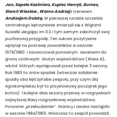
Jan, Sapela Kazimierz, Kupiec Henryk, Burnes,
Sieroń Wiesław , Warno Andrzej
z trenerem
Andrzejem Dolatą.
W pierwszej rundzie szczebla
centralnego kętrzynianie zmierzyli się z Wigrami
Suwałki ulegając im 0:2 i tym samym zakończyli swą
pucharową przygodę. Ten sukces pozytywnie
wpłynął na postawę zawodników w sezonie
1979/1980 i zaowocował ponownym awansem do
grona czołowych drużyn województwa ( klasa A),
wśród których występowali przez kolejne 3 sezony.
Rok 1983 to znów spadek (wówczas solidarnie
spadły oba kętrzyńskie zespoły, przy czym dla
Agrokompleksu był to przysłowiowy początek jego
końca) i kolejne dwa sezony przerwy w rozgrywkach
najwyższej klasy rozgrywkowej województwa.
Ponowne „przebudzenie” Granicy i awans nastąpiło
w sezonie 1984/1985. Wówczas to zespół prowadził,