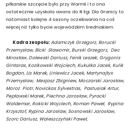
piłkarskie szczęcie było przy Warmii i to ona
ostatecznie uzyskała awans do III ligi. Dla Granicy to
natomiast kolejne 4 sezony oczekiwania na coś
więcej niż tylko bycie wojewódzkim średniakiem.
Kadra zespołu:
Adamczyk Grzegorz, Borucki
Przemysław, Bicki Sławomir, Burski Grzegorz, Dec
Mirosław, Dolewski Dariusz, Fenik Leszek, Grygonis
Gintaras, Kozikowski Wojciech, Kukułka Jacek, Kulik
Bogdan, Lis Marek, Liniewicz Jacek, Martynajtys
Przemysław, Mesjasz Zbigniew, Moczarski Jarosław,
Moroz Piotr, Novickas Sylvestras, Pastusiak Artur,
Pepławski Marek, Piechna Jarosław, Pyracki
Waldemar, Rokicki Wojciech, Roman Paweł, Rypina
Krzysztof, Rypina Jarosław, Sosnowski Jarosław,
Szorc Dariusz, Waleszczyński Paweł,