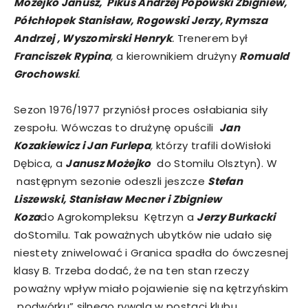
Możejko Janusz, Pikus Andrzej Popowski Zbigniew,
Półchłopek Stanisław, Rogowski Jerzy, Rymsza
Andrzej , Wyszomirski Henryk
.
Trenerem był
Franciszek Rypina
,
a kierownikiem drużyny
Romuald
Grochowski
.
Sezon 1976/1977 przyniósł proces osłabiania siły
zespołu. Wówczas to drużynę opuścili
Jan
Kozakiewicz i Jan Furlepa
,
którzy trafili doWisłoki
Dębica, a
Janusz Możejko
do Stomilu Olsztyn). W
następnym sezonie odeszli jeszcze
Stefan
Liszewski, Stanisław Mecner i Zbigniew
Koza
do Agrokompleksu Kętrzyn a
Jerzy
Burkacki
doStomilu. Tak poważnych ubytków nie udało się
niestety zniwelować i Granica spadła do ówczesnej
klasy B. Trzeba dodać, że na ten stan rzeczy
poważny wpływ miało pojawienie się na kętrzyńskim
„podwórku” silnego rywala w postaci klubu