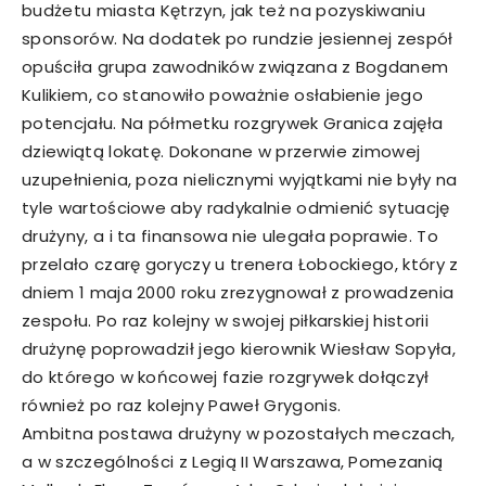
budżetu miasta Kętrzyn, jak też na pozyskiwaniu
sponsorów. Na dodatek po rundzie jesiennej zespół
opuściła grupa zawodników związana z Bogdanem
Kulikiem, co stanowiło poważnie osłabienie jego
potencjału. Na półmetku rozgrywek Granica zajęła
dziewiątą lokatę. Dokonane w przerwie zimowej
uzupełnienia, poza nielicznymi wyjątkami nie były na
tyle wartościowe aby radykalnie odmienić sytuację
drużyny, a i ta finansowa nie ulegała poprawie. To
przelało czarę goryczy u trenera Łobockiego, który z
dniem 1 maja 2000 roku zrezygnował z prowadzenia
zespołu. Po raz kolejny w swojej piłkarskiej historii
drużynę poprowadził jego kierownik Wiesław Sopyła,
do którego w końcowej fazie rozgrywek dołączył
również po raz kolejny Paweł Grygonis.
Ambitna postawa drużyny w pozostałych meczach,
a w szczególności z Legią II Warszawa, Pomezanią