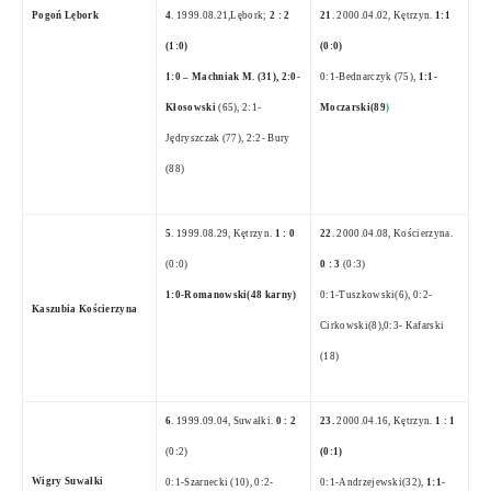
Pogoń Lębork
4
. 1999.08.21
,Lębork;
2 : 2
21
. 2000.04.02, Kętrzyn.
1:1
(1:0)
(0:0)
1:0 – Machniak M. (31), 2:0-
0:1-Bednarczyk (75),
1:1-
Kłosowski
(65), 2:1-
Moczarski(89
)
Jędryszczak (77), 2:2- Bury
(88)
5
. 1999.08.29, Kętrzyn.
1 : 0
22
. 2000.04.08, Kościerzyna.
(0:0)
0 : 3
(0:3)
1:0-Romanowski(48 karny)
0:1-Tuszkowski(6), 0:2-
Kaszubia Kościerzyna
Cirkowski(8),0:3- Kafarski
(18)
6
. 1999.09.04, Suwałki.
0 : 2
23.
2000.04.16, Kętrzyn.
1 : 1
(0:2)
(0:1)
Wigry Suwałki
0:1-Szarnecki (10), 0:2-
0:1-Andrzejewski(32),
1:1-