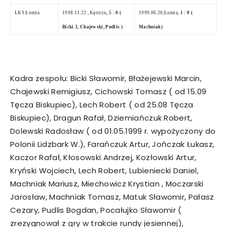
ŁKS Łomża
1998.11.22 , Kętrzyn
, 5 : 0 (
1999.06.20
,Łomża,
1 : 0 (
Bicki 3, Chajewski, Pudlis )
Machniak)
Kadra zespołu: Bicki Sławomir, Błażejewski Marcin,
Chajewski Remigiusz, Cichowski Tomasz ( od 15.09
Tęcza Biskupiec), Lech Robert ( od 25.08 Tęcza
Biskupiec), Dragun Rafał, Dziemiańczuk Robert,
Dolewski Radosław ( od 01.05.1999 r. wypożyczony do
Polonii Lidzbark W.), Farańczuk Artur, Jończak Łukasz,
Kaczor Rafał, Kłosowski Andrzej, Kozłowski Artur,
Kryński Wojciech, Lech Robert, Lubieniecki Daniel,
Machniak Mariusz, Miechowicz Krystian , Moczarski
Jarosław, Machniak Tomasz, Matuk Sławomir, Pałasz
Cezary, Pudlis Bogdan, Pocałujko Sławomir (
zrezygnował z gry w trakcie rundy jesiennej),