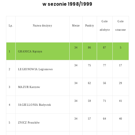
w sezonie 1998/1999
Gole
Gole
Lp.
Nazwa drużyny
Mecze
Punkty
zdobyte
stracone
34
86
87
5
1
GRANICA Kętrzyn
34
75
77
17
2
LEGIONOWIA Legionowo
34
62
56
29
3
MAZUR Karczew
34
59
71
41
4
JAGIELLONIA Białystok
34
57
64
40
5
ZNICZ Pruszków