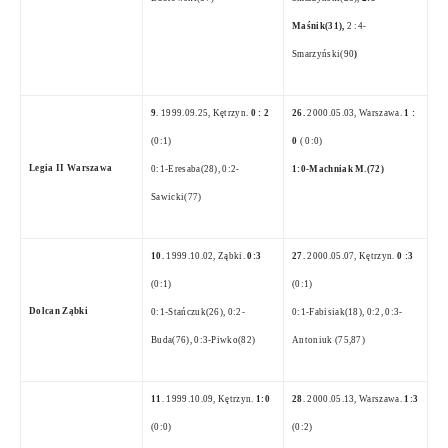
Maśnik(31),
2 :4-
Smarzyński(90
)
9
. 1999.09.25, Kętrzyn.
0 : 2
26.
2000.05.03, Warszawa.
1 :
(0:1)
0
( 0:0)
Legia II Warszawa
0:1-Eresaba(28), 0:2-
1:0-Machniak M.(72)
Sawicki(77)
10.
1999.10.02, Ząbki.
0:3
27.
2000.05.07, Kętrzyn.
0 :3
(0:1)
(0:1)
Dolcan Ząbki
0:1-Stańczuk(26), 0:2-
0:1-Fabisiak(18), 0:2, 0:3-
Buda(76), 0:3-Piwko(82)
Antoniuk (75,87)
11
. 1999.10.09, Kętrzyn.
1:0
28
. 2000.05.13, Warszawa.
1:3
(0:0)
(0:2)