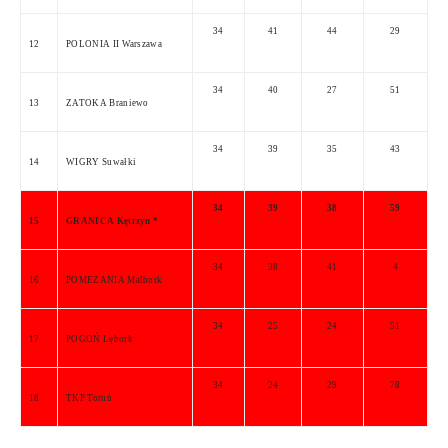
34
41
44
29
12
POLONIA II Warszawa
34
40
27
51
13
ZATOKA Braniewo
34
39
35
43
14
WIGRY Suwałki
34
39
38
59
15
GRANICA Kętrzyn *
34
38
41
4
16
POMEZANIA Malbork
34
25
24
51
17
POGOŃ Lębork
34
24
29
78
18
TKP Toruń