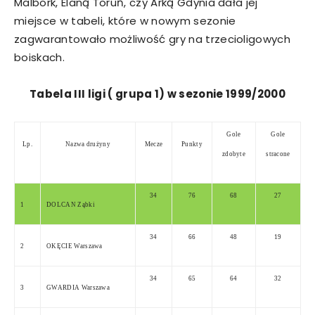
Malbork, Elaną Toruń, czy Arką Gdynia dała jej
miejsce w tabeli, które w nowym sezonie
zagwarantowało możliwość gry na trzecioligowych
boiskach.
Tabela III ligi ( grupa 1) w sezonie 1999/2000
Gole
Gole
Lp.
Nazwa drużyny
Mecze
Punkty
zdobyte
stracone
34
76
68
27
1
DOLCAN Ząbki
34
66
48
19
2
OKĘCIE Warszawa
34
65
64
32
3
GWARDIA Warszawa