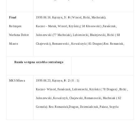
Finał
1999.06.16. Kętrzyn,
3 : 0
( Wincel, Bicki, Machniak
).
Rolimpex
Kaczor – Matuk, Wincel, Kryński,( 58 Kłosowski) ,Farańczuk,
Warfama Dobre
Jałoszewski (77 Machniak), Lubieniecki, Błażejewski, Bicki ( 68
Miasto
Chajewski), Romanowski , Kowalczyk ( 85 Dragun).Rez. Romaniuk,
Runda wstępna szczebla centralnego
MKS Mława
1999.06.23
, Kętrzyn,
0 : 2
( 0 : 1)
Kaczor- Wincel, Farańczuk, Lubieniecki, Kryński ( 78 Dragun) , Bicki ,
Jałoszewski, Kowalczyk, Chajewski, Romanowski, Machniak ( 62
Gomoła). Rez. Romaniuk,Dragun, Dziemiańczuk, Pałasz, Sopyła