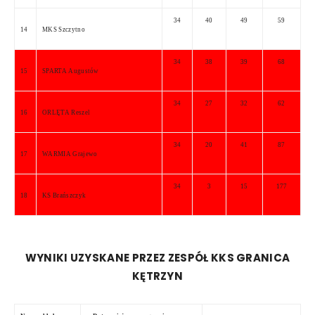
34
40
49
59
14
MKS Szczytno
34
38
39
68
15
SPARTA Augustów
34
27
32
62
16
ORLĘTA Reszel
34
20
41
87
17
WARMIA Grajewo
34
3
15
177
18
KS Brańszczyk
WYNIKI UZYSKANE PRZEZ ZESPÓŁ KKS GRANICA
KĘTRZYN