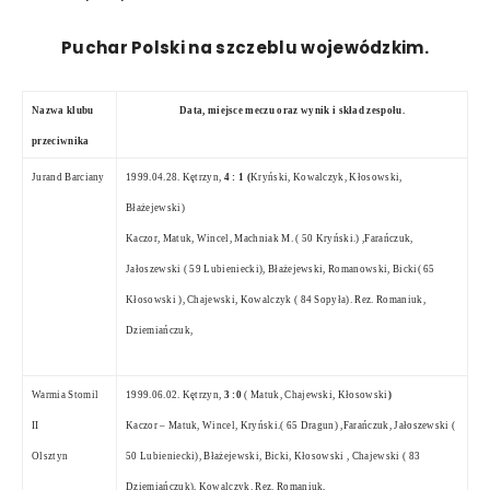
Puchar Polski na szczeblu wojewódzkim.
Nazwa klubu
Data, miejsce meczu oraz wynik i skład zespołu.
przeciwnika
Jurand Barciany
1999.04.28.
Kętrzyn,
4 : 1 (
Kryński, Kowalczyk, Kłosowski,
Błażejewski)
Kaczor, Matuk, Wincel, Machniak M. ( 50 Kryński.) ,Farańczuk,
Jałoszewski ( 59 Lubieniecki), Błażejewski, Romanowski, Bicki( 65
Kłosowski ), Chajewski, Kowalczyk ( 84 Sopyła). Rez. Romaniuk,
Dziemiańczuk,
Warmia Stomil
1999.06.02. Kętrzyn,
3 :0
( Matuk, Chajewski, Kłosowski
)
II
Kaczor – Matuk, Wincel, Kryński.( 65 Dragun) ,Farańczuk, Jałoszewski (
Olsztyn
50 Lubieniecki), Błażejewski, Bicki, Kłosowski , Chajewski ( 83
Dziemiańczuk), Kowalczyk. Rez. Romaniuk,