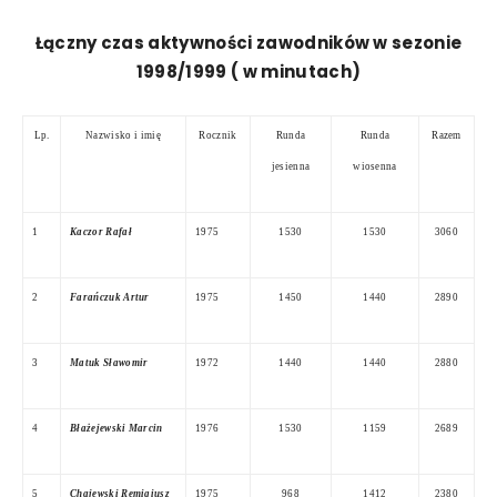
Łączny czas aktywności zawodników w sezonie
1998/1999 ( w minutach)
Lp.
Nazwisko i imię
Rocznik
Runda
Runda
Razem
jesienna
wiosenna
1
Kaczor Rafał
1975
1530
1530
3060
2
Farańczuk Artur
1975
1450
1440
2890
3
Matuk Sławomir
1972
1440
1440
2880
4
Błażejewski Marcin
1976
1530
1159
2689
5
Chajewski Remigiusz
1975
968
1412
2380