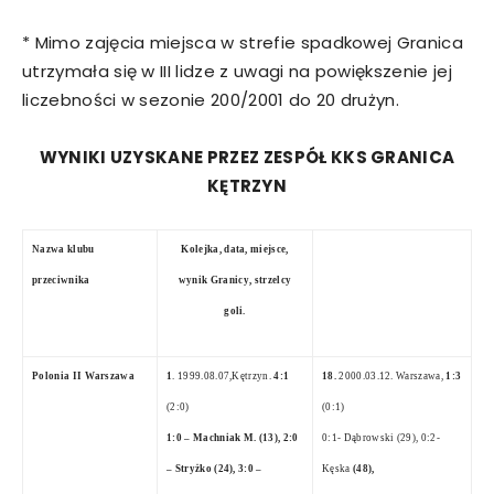
* Mimo zajęcia miejsca w strefie spadkowej Granica
utrzymała się w III lidze z uwagi na powiększenie jej
liczebności w sezonie 200/2001 do 20 drużyn.
WYNIKI UZYSKANE PRZEZ ZESPÓŁ KKS GRANICA
KĘTRZYN
Nazwa klubu
Kolejka, data, miejsce,
przeciwnika
wynik Granicy, strzelcy
goli.
Polonia II Warszawa
1
. 1999.08.07
,Kętrzyn.
4:1
18.
2000.03.12. Warszawa,
1:3
(2:0)
(0:1)
1:0 – Machniak M. (13), 2:0
0:1- Dąbrowski (29), 0:2-
– Stryżko (24), 3:0 –
Kęska
(48),