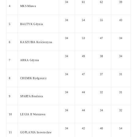
34
61
62
39
4
MKS Mława
34
54
55
43
5
BAŁTYK Gdynia
34
53
47
34
6
KASZUBIA Kościerzyna
34
49
38
34
7
ARKA Gdynia
34
47
37
31
8
CHEMIK Bydgoszcz
34
44
32
31
9
SPARTA Brodnica
34
44
34
32
10
LEGIA II Warszawa
34
42
40
54
11
GOPLANIA Inowrocław