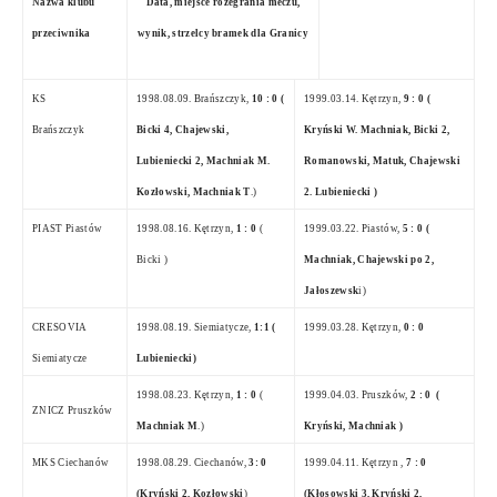
Nazwa klubu
Data, miejsce rozegrania meczu,
przeciwnika
wynik, strzelcy bramek dla Granicy
KS
1998.08.09. Brańszczyk,
10 : 0 (
1999.03.14.
Kętrzyn,
9 : 0 (
Brańszczyk
Bicki 4, Chajewski,
Kryński W. Machniak, Bicki 2,
Lubieniecki 2, Machniak M.
Romanowski, Matuk, Chajewski
Kozłowski, Machniak T
.)
2. Lubieniecki )
PIAST Piastów
1998.08.16. Kętrzyn,
1 : 0
(
1999.03.22. Piastów,
5 : 0 (
Bicki )
Machniak, Chajewski po 2,
Jałoszewsk
i)
CRESOVIA
1998.08.19. Siemiatycze,
1:1 (
1999.03.28. Kętrzyn,
0 : 0
Siemiatycze
Lubieniecki)
1998.08.23. Kętrzyn,
1 : 0
(
1999.04.03.
Pruszków,
2 : 0
(
ZNICZ Pruszków
Machniak M
.)
Kryński, Machniak )
MKS Ciechanów
1998.08.29. Ciechanów,
3: 0
1999.04.11.
Kętrzyn ,
7 : 0
(Kryński 2, Kozłowski
)
(Kłosowski 3, Kryński 2,