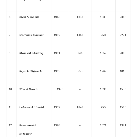
6
Bicki Sławomir
1969
1333
1033
2366
7
Machniak Mariusz
1977
1468
753
2221
8
Kłosowski Andrzej
1971
948
1052
2000
9
Kryński Wojciech
1975
553
1262
1813
10
Wincel Marcin
1978
–
1530
1530
11
Lubieniecki Daniel
1977
1048
455
1503
12
Romanowski
1963
–
1321
1321
Mirosław