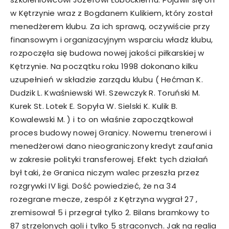
w Kętrzynie wraz z Bogdanem Kulikiem, który został
menedżerem klubu. Za ich sprawą, oczywiście przy
finansowym i organizacyjnym wsparciu władz klubu,
rozpoczęła się budowa nowej jakości piłkarskiej w
Kętrzynie. Na początku roku 1998 dokonano kilku
uzupełnień w składzie zarządu klubu ( Hećman K.
Dudzik L. Kwaśniewski Wł. Szewczyk R. Toruński M.
Kurek St. Lotek E. Sopyła W. Sielski K. Kulik B.
Kowalewski M. ) i to on właśnie zapoczątkował
proces budowy nowej Granicy. Nowemu trenerowi i
menedżerowi dano nieograniczony kredyt zaufania
w zakresie polityki transferowej. Efekt tych działań
był taki, że Granica niczym walec przeszła przez
rozgrywki IV ligi. Dość powiedzieć, że na 34
rozegrane mecze, zespół z Kętrzyna wygrał 27 ,
zremisował 5 i przegrał tylko 2. Bilans bramkowy to
87 strzelonych goli i tylko 5 straconych. Jak na realia