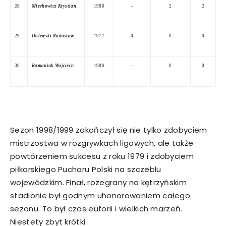
28
Miechowicz Krystian
1980
–
2
2
29
Dolewski Radosław
1977
0
0
0
30
Romaniuk Wojciech
1980
–
0
0
Sezon 1998/1999 zakończył się nie tylko zdobyciem
mistrzostwa w rozgrywkach ligowych, ale także
powtórzeniem sukcesu z roku 1979 i zdobyciem
piłkarskiego Pucharu Polski na szczeblu
wojewódzkim. Finał, rozegrany na kętrzyńskim
stadionie był godnym uhonorowaniem całego
sezonu. To był czas euforii i wielkich marzeń.
Niestety zbyt krótki.