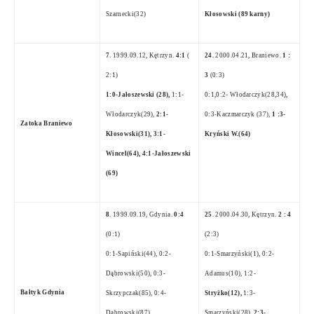
Szarnecki(32)
Kłosowski (89 karny)
7
. 1999.09.12, Kętrzyn.
4:1
(
24.
2000.04.21, Braniewo.
1 :
2:1)
3
(0:3)
1:0-Jałoszewski (28),
1:1-
0:1,0:2- Włodarczyk(28,34),
Włodarczyk(29),
2:1-
0:3-Kaczmarczyk (37),
1 :3-
Zatoka Braniewo
Kłosowski(31), 3:1-
Kryński W.(64)
Wincel(64), 4:1-Jałoszewski
(69)
8
. 1999.09.19, Gdynia.
0:4
25
. 2000.04.30, Kętrzyn.
2 : 4
(0:1)
(2:3)
0:1-Sapiński(44), 0:2-
0:1-Smarzyński(1), 0:2-
Dąbrowski(50), 0:3-
Adamus(10), 1:2-
Bałtyk Gdynia
Skrzypczak(85), 0:4-
Stryżko(12),
1:3-
Dabrowski(87)
Smarzyński(28),
2:3-