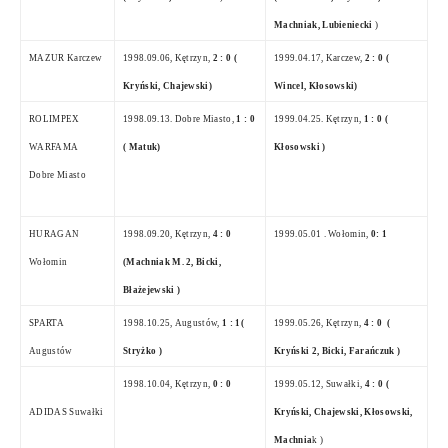
Machniak, Lubieniecki
)
MAZUR Karczew
1998.09.06, Kętrzyn,
2 : 0 (
1999.04.17
, Karczew,
2 : 0 (
Kryński, Chajewski)
Wincel, Kłosowski)
ROLIMPEX
1998.09.13. Dobre Miasto,
1 : 0
1999.04.25. Kętrzyn,
1 : 0 (
WARFAMA
( Matuk)
Kłosowski )
Dobre Miasto
HURAGAN
1998.09.20, Kętrzyn,
4 : 0
1999.05.01 . Wołomin,
0: 1
Wołomin
(Machniak M. 2, Bicki,
Błażejewski )
SPARTA
1998.10.25, Augustów,
1 : 1(
1999.05.26
, Kętrzyn,
4 : 0
(
Augustów
Stryżko )
Kryński 2, Bicki, Farańczuk )
1998.10.04, Kętrzyn,
0 : 0
1999.05.12
, Suwałki,
4 : 0 (
ADIDAS Suwałki
Kryński, Chajewski, Kłosowski,
Machnia
k )