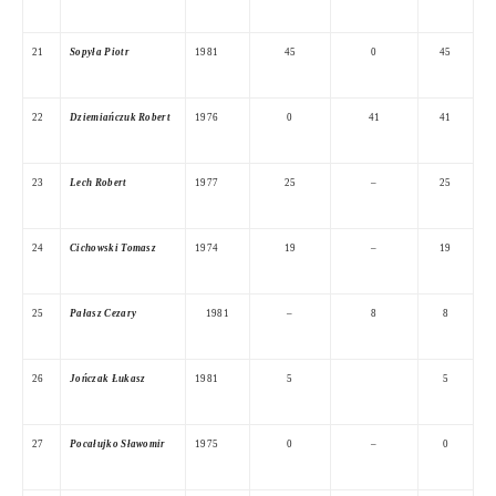
21
Sopyła Piotr
1981
45
0
45
22
Dziemiańczuk Robert
1976
0
41
41
23
Lech Robert
1977
25
–
25
24
Cichowski Tomasz
1974
19
–
19
25
Pałasz Cezary
1981
–
8
8
26
Jończak Łukasz
1981
5
5
27
Pocałujko Sławomir
1975
0
–
0