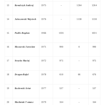
13
Kowalczyk Andrzej
1975
–
1264
1264
14
Jałoszewski Wojciech
1976
–
1130
1130
15
Pudlis Bogdan
1966
1031
1031
16
Moczarski Jarosław
1971
990
0
990
17
Stryzko Maciej
1972
975
–
975
18
Dragun Rafał
1978
610
66
676
19
Kozłowski Artur
1977
537
–
537
20
Machniak T omasz
1979
164
–
164