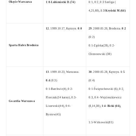
Okęcie Warszawa
1:0-Lubieniecki D.(74)
0:1, 0:2, 0:3 Szeliga (
4,21,60),
1:3 Kryński M.(64)
12.
1999.10.17, Kętrzyn.
0:0
29
. 2000.05.20, Brodnica.
0:2
(0:2)
Sparta Halex Brodnica
0:1-Zgórka(28), 0:2-
Chrzonowski (38)
13
. 1999.10.23, Warszawa.
30.
2000.05.28, Kętrzyn.
1:5
0:4
(0:3)
(0:4)
0:1-Barchwic(4), 0:2-
0:1-Świętochowski (6), 0:2,
Florczuk(14 karny), 0:3-
0:3, 0:4- Wojcieszkiewicz
Gwardia Warszawa
Liszewski(44), 0:4-
(8,14,38),
1:4- Bicki (66),
Bystow(45)
1:5-Witkowski(81)