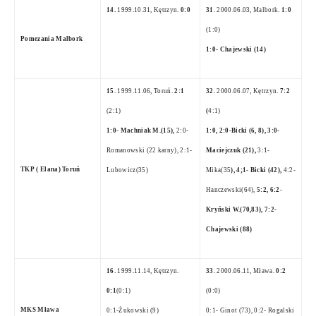
14.
1999.10.31, Kętrzyn.
0:0
31
. 2000.06.03, Malbork.
1:0
(1:0)
Pomezania Malbork
1:0- Chajewski (14)
15
. 1999.11.06, Toruń.
2:1
32
. 2000.06.07, Kętrzyn.
7:2
(2:1)
(
4:1)
1:0- Machniak M.(15),
2:0-
1:0, 2:0-Bicki (6, 8), 3:0-
Romanowski (22 karny), 2:1-
Maciejczuk (21),
3:1-
TKP ( Elana) Toruń
Lubowicz(35)
Mika(35
), 4;1- Bicki (42),
4:2-
Hanczewski(64),
5:2, 6:2-
Kryński W.(70,83), 7:2-
Chajewski (88)
16
. 1999.11.14, Kętrzyn.
33
. 2000.06.11, Mława.
0:2
0:1
(0:1)
(0:0)
MKS Mława
0:1-Żukowski (9)
0:1- Ginot (73), 0:2- Rogalski