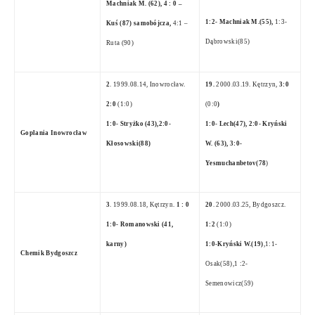
Machniak M. (62), 4 : 0 –
1:2- Machniak M.(55),
1:3-
Kuś (87) samobójcza,
4:1 –
Dąbrowski(85)
Ruta (90)
2
. 1999.08.14, Inowrocław.
19.
2000.03.19. Kętrzyn,
3:0
2:0
(1:0)
(0:0
)
1:0- Stryżko (43),2:0-
1:0- Lech(47), 2:0- Kryński
Goplania Inowrocław
Kłosowski(88)
W. (63), 3:0-
Yesmuchanbetov(78
)
3
. 1999.08.18, Kętrzyn.
1 : 0
20
. 2000.03.25, Bydgoszcz.
1:0- Romanowski (41,
1:2
(1:0)
karny)
1:0-Kryński W.(19)
,1:1-
Chemik Bydgoszcz
Osak(58),1 :2-
Semenowicz(59)