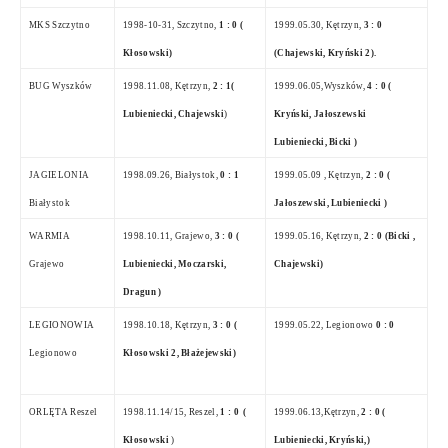
MKS Szczytno
1998-10-31, Szczytno,
1 : 0 (
1999.05.30, Kętrzyn,
3 : 0
Kłosowski)
(Chajewski, Kryński 2).
BUG Wyszków
1998.11.08, Kętrzyn,
2 : 1(
1999.06.05
,Wyszków,
4 : 0 (
Lubieniecki, Chajewski
)
Kryński, Jałoszewski
Lubieniecki, Bicki )
JAGIELONIA
1998.09.26, Białystok,
0 : 1
1999.05.09 , Kętrzyn,
2 : 0 (
Białystok
Jałoszewski, Lubieniecki )
WARMIA
1998.10.11, Grajewo,
3 : 0 (
1999.05.16, Kętrzyn,
2 : 0 (Bicki ,
Grajewo
Lubieniecki, Moczarski,
Chajewski)
Dragun )
LEGIONOWIA
1998.10.18, Kętrzyn,
3 : 0 (
1999.05.22
, Legionowo
0 : 0
Legionowo
Kłosowski 2, Błażejewski)
ORLĘTA Reszel
1998.11.14/15, Reszel,
1 : 0
(
1999.06.13
,Kętrzyn,
2 : 0 (
Kłosowski
)
Lubieniecki, Kryński,)