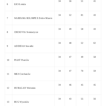
34
56
51
41
6
ŁKS Łomża
34
52
81
43
7
WARFAMA ROLIMPEX Dobre Miasto
34
49
58
43
8
CRESOVIA Siemiatycze
34
48
52
62
9
ADDIDAS Suwałki
34
47
49
58
10
PIAST Piastów
34
47
70
59
11
MKS Ciechanów
34
46
45
45
12
HURAGAN Wołomin
34
43
55
56
13
BUG Wyszków