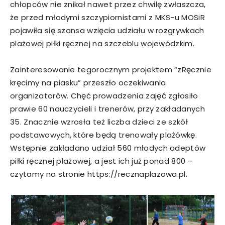
chłopców nie znikał nawet przez chwilę zwłaszcza,
że przed młodymi szczypiornistami z MKS-u MOSiR
pojawiła się szansa wzięcia udziału w rozgrywkach
plażowej piłki ręcznej na szczeblu wojewódzkim.
Zainteresowanie tegorocznym projektem “zRęcznie
kręcimy na piasku” przeszło oczekiwania
organizatorów. Chęć prowadzenia zajęć zgłosiło
prawie 60 nauczycieli i trenerów, przy zakładanych
35. Znacznie wzrosła też liczba dzieci ze szkół
podstawowych, które będą trenowały plażówkę.
Wstępnie zakładano udział 560 młodych adeptów
piłki ręcznej plażowej, a jest ich już ponad 800 –
czytamy na stronie https://recznaplazowa.pl.