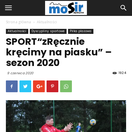
Strona główna
Aktualności
Aktualności
Dyscypliny sportowe
Piłka plażowa
SPORT“zRęcznie
kręcimy na piasku” –
sezon 2020
1924
9 czerwca 2020