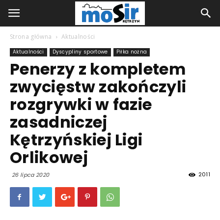
Strona główna
Aktualności
Aktualności
Dyscypliny sportowe
Piłka nożna
Penerzy z kompletem
zwycięstw zakończyli
rozgrywki w fazie
zasadniczej
Kętrzyńskiej Ligi
Orlikowej
2011
26 lipca 2020