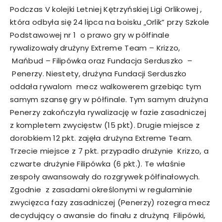
Podczas V kolejki Letniej Kętrzyńskiej Ligi Orlikowej ,
która odbyła się 24 lipca na boisku „Orlik” przy Szkole
Podstawowej nr 1 o prawo gry w półfinale
rywalizowały drużyny Extreme Team – Krizzo,
Mańbud – Filipówka oraz Fundacja Serduszko –
Penerzy. Niestety, drużyna Fundacji Serduszko
oddała rywalom mecz walkowerem grzebiąc tym
samym szansę gry w półfinale. Tym samym drużyna
Penerzy zakończyła rywalizację w fazie zasadniczej
z kompletem zwycięstw (15 pkt). Drugie miejsce z
dorobkiem 12 pkt. zajęła drużyna Extreme Team.
Trzecie miejsce z 7 pkt. przypadło drużynie Krizzo, a
czwarte drużynie Filipówka (6 pkt.). Te właśnie
zespoły awansowały do rozgrywek półfinałowych.
Zgodnie z zasadami określonymi w regulaminie
zwycięzca fazy zasadniczej (Penerzy) rozegra mecz
decydujący o awansie do finału z drużyną Filipówki,