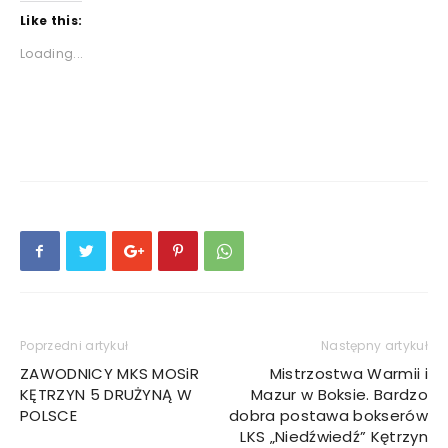
Like this:
Loading...
Poprzedni artykuł
Następny artykuł
ZAWODNICY MKS MOSiR
Mistrzostwa Warmii i
KĘTRZYN 5 DRUŻYNĄ W
Mazur w Boksie. Bardzo
POLSCE
dobra postawa bokserów
LKS „Niedźwiedź” Kętrzyn