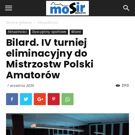
Strona główna
Aktualności
Aktualności
Dyscypliny sportowe
Bilard
Bilard. IV turniej
eliminacyjny do
Mistrzostw Polski
Amatorów
2110
1 września 2020