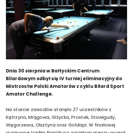
Dnia 30 sierpnia w Ba
ł
tyckim Centrum
Bilardowym odby
ł
si
ę
IV turniej eliminacyjny do
Mistrzostw Polski Amatorów z cyklu Bilard Sport
Amator Challenge.
Na starcie zawodów stanęło 27 uczestników z
Kętrzyna, Mrągowa, Giżycka, Prostek, Stawigudy,
Węgorzewa, Olsztyna oraz Gołdapi. W finałowej
rozgrywce Vadim Papizh po zaciętym meczu wygrał