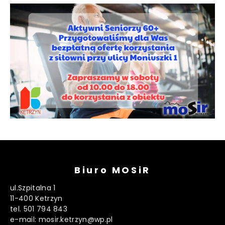
Biuro MOSiR
ul.Szpitalna 1
11-400 Ketrzyn
tel. 501 794 843
e-mail: mosir.ketrzyn@wp.pl