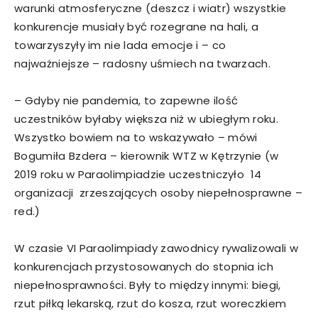
warunki atmosferyczne (deszcz i wiatr) wszystkie
konkurencje musiały być rozegrane na hali, a
towarzyszyły im nie lada emocje i – co
najważniejsze – radosny uśmiech na twarzach.
– Gdyby nie pandemia, to zapewne ilość
uczestników byłaby większa niż w ubiegłym roku.
Wszystko bowiem na to wskazywało – mówi
Bogumiła Bzdera – kierownik WTZ w Kętrzynie (w
2019 roku w Paraolimpiadzie uczestniczyło 14
organizacji zrzeszających osoby niepełnosprawne –
red.)
W czasie VI Paraolimpiady zawodnicy rywalizowali w
konkurencjach przystosowanych do stopnia ich
niepełnosprawności. Były to między innymi: biegi,
rzut piłką lekarską, rzut do kosza, rzut woreczkiem