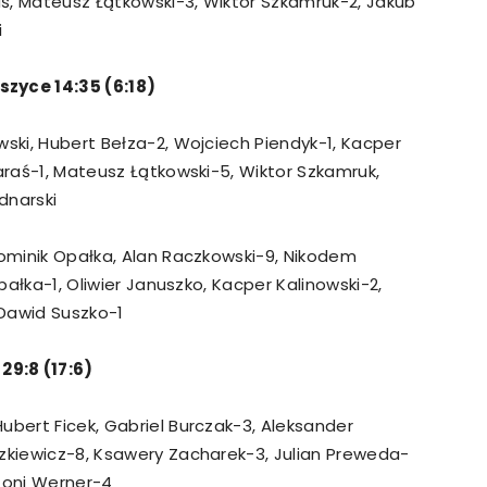
raś, Mateusz Łątkowski-3, Wiktor Szkamruk-2, Jakub
i
szyce 14:35 (6:18)
wski, Hubert Bełza-2, Wojciech Piendyk-1, Kacper
Karaś-1, Mateusz Łątkowski-5, Wiktor Szkamruk,
dnarski
Dominik Opałka, Alan Raczkowski-9, Nikodem
Opałka-1, Oliwier Januszko, Kacper Kalinowski-2,
Dawid Suszko-1
9:8 (17:6)
 Hubert Ficek, Gabriel Burczak-3, Aleksander
szkiewicz-8, Ksawery Zacharek-3, Julian Preweda-
ntoni Werner-4