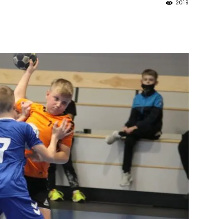
2019
strony
MOSiR
Kętrzyn