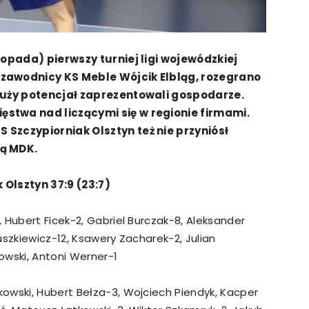
stopada) pierwszy turniej ligi wojewódzkiej
 zawodnicy KS Meble Wójcik Elbląg, rozegrano
 duży potencjał zaprezentowali gospodarze.
ęstwa nad liczącymi się w regionie firmami.
 Szczypiorniak Olsztyn też nie przyniósł
ną MDK.
 Olsztyn 37:9 (23:7)
1, Hubert Ficek-2, Gabriel Burczak-8, Aleksander
uszkiewicz-12, Ksawery Zacharek-2, Julian
owski, Antoni Werner-1
kowski, Hubert Bełza-3, Wojciech Piendyk, Kacper