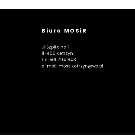
Biuro MOSiR
ul.Szpitalna 1
11-400 Ketrzyn
tel. 501 794 843
e-mail: mosir.ketrzyn@wp.pl