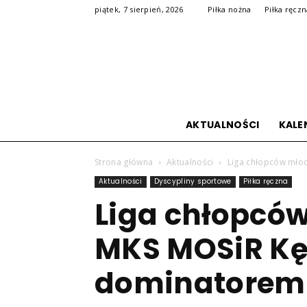
piątek, 7 sierpień, 2026
Piłka nożna
Piłka ręcz
AKTUALNOŚCI
KALE
Strona główna
Aktualności
Liga chłopców mło
Aktualności
Dyscypliny sportowe
Piłka ręczna
Liga chłopcó
MKS MOSiR Kę
dominatorem