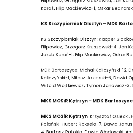
Filipowicz, Grzegorz Kruszewski, Jan Ka
Karaś, Filip Mackiewicz-1, Oskar Bednarsk
KS Szczypiorniak Olsztyn – MDK Barto
KS Szczypiorniak Olsztyn: Kacper Słodko
Filipowicz, Grzegorz Kruszewski-4, Jan 
Jakub Karaś-1, Filip Mackiewicz, Oskar Be
MDK Bartoszyce: Michał Kaliczyński-12, 
Kaliczyński-1, Miłosz Jezierski-6, Dawid 
Witold Wojtkiewicz, Tymon Janowicz-3, 
MKS MOSiR Kętrzyn – MDK Bartoszyce 2
MKS MOSiR Kętrzyn
: Krzysztof Osiecki,
Polański, Hubert Roksela-7, Dawid Janu
4, Bartosz Ratokla, Dawid Głodowski, A