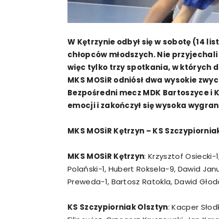
W Kętrzynie odbył się w sobotę (14 li
chłopców młodszych. Nie przyjechali
więc tylko trzy spotkania, w których
MKS MOSiR odniósł dwa wysokie zwyci
Bezpośredni mecz MDK Bartoszyce i KS
emocji i zakończył się wysoka wygra
MKS MOSiR Kętrzyn – KS Szczypiorniak
MKS MOSiR Kętrzyn
: Krzysztof Osiecki-
Polański-1, Hubert Roksela-9, Dawid Jan
Preweda-1, Bartosz Ratokla, Dawid Głod
KS Szczypiorniak Olsztyn
: Kacper Słod