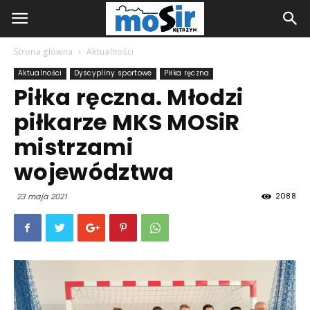
Strona główna
Aktualności
Aktualności
Dyscypliny sportowe
Piłka ręczna
Piłka ręczna. Młodzi
piłkarze MKS MOSiR
mistrzami
województwa
2088
23 maja 2021