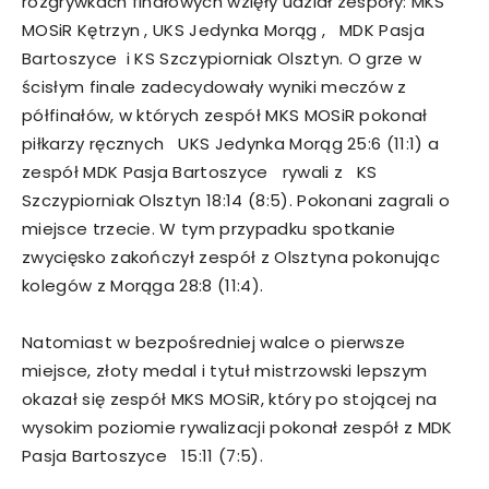
rozgrywkach finałowych wzięły udział zespoły: MKS
MOSiR Kętrzyn , UKS Jedynka Morąg , MDK Pasja
Bartoszyce i KS Szczypiorniak Olsztyn. O grze w
ścisłym finale zadecydowały wyniki meczów z
półfinałów, w których zespół MKS MOSiR pokonał
piłkarzy ręcznych UKS Jedynka Morąg 25:6 (11:1) a
zespół MDK Pasja Bartoszyce rywali z KS
Szczypiorniak Olsztyn 18:14 (8:5). Pokonani zagrali o
miejsce trzecie. W tym przypadku spotkanie
zwycięsko zakończył zespół z Olsztyna pokonując
kolegów z Morąga 28:8 (11:4).
Natomiast w bezpośredniej walce o pierwsze
miejsce, złoty medal i tytuł mistrzowski lepszym
okazał się zespół MKS MOSiR, który po stojącej na
wysokim poziomie rywalizacji pokonał zespół z MDK
Pasja Bartoszyce 15:11 (7:5).