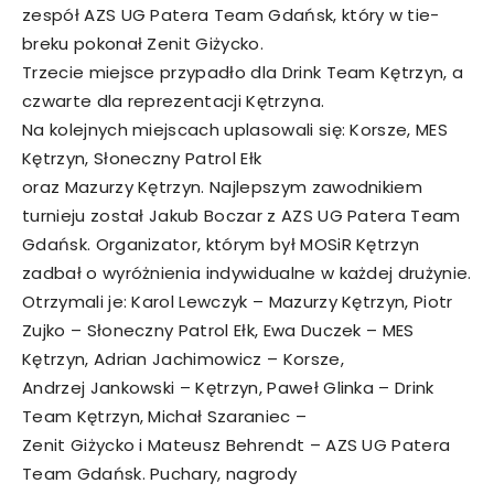
zespół AZS UG Patera Team Gdańsk, który w tie-
breku pokonał Zenit Giżycko.
Trzecie miejsce przypadło dla Drink Team Kętrzyn, a
czwarte dla reprezentacji Kętrzyna.
Na kolejnych miejscach uplasowali się: Korsze, MES
Kętrzyn, Słoneczny Patrol Ełk
oraz Mazurzy Kętrzyn. Najlepszym zawodnikiem
turnieju został Jakub Boczar z AZS UG Patera Team
Gdańsk. Organizator, którym był MOSiR Kętrzyn
zadbał o wyróżnienia indywidualne w każdej drużynie.
Otrzymali je: Karol Lewczyk – Mazurzy Kętrzyn, Piotr
Zujko – Słoneczny Patrol Ełk, Ewa Duczek – MES
Kętrzyn, Adrian Jachimowicz – Korsze,
Andrzej Jankowski – Kętrzyn, Paweł Glinka – Drink
Team Kętrzyn, Michał Szaraniec –
Zenit Giżycko i Mateusz Behrendt – AZS UG Patera
Team Gdańsk. Puchary, nagrody