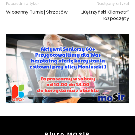
Poprzedni artykuł
Następny artykuł
Wiosenny Turniej Skrzatów
„Kętrzyński Kilometr”
rozpoczęty
Biuro MOSiR