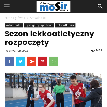
Strona główna
Aktualności
Aktualności
Dyscypliny sportowe
Lekkoatletyka
Sezon lekkoatletyczny
rozpoczęty
1439
13 kwietnia 2022