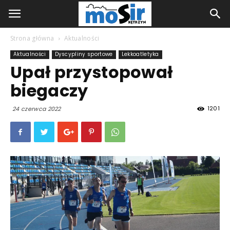
Strona główna
Aktualności
Aktualności
Dyscypliny sportowe
Lekkoatletyka
Upał przystopował
biegaczy
1201
24 czerwca 2022