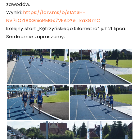
zawodów.
Wyniki:
https://1drv.ms/b/s!AtSH-
NV7IiOZlAXGnioRMGx7VEAD?e=kaXGmC
Kolejny start „Kętrzyńskiego Kilometra” już 21 lipca.
Serdecznie zapraszamy.