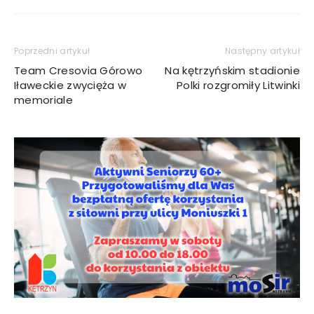
Poprzedni artykuł
Następny artykuł
Team Cresovia Górowo
Na kętrzyńskim stadionie
Iławeckie zwycięża w
Polki rozgromiły Litwinki
memoriale