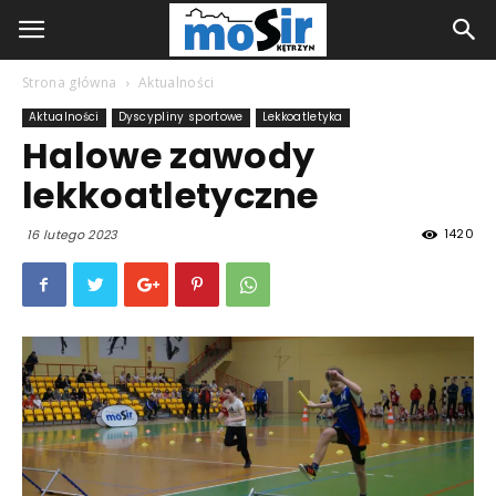
Strona główna
Aktualności
Aktualności
Dyscypliny sportowe
Lekkoatletyka
Halowe zawody
lekkoatletyczne
1420
16 lutego 2023